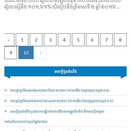
៤៨៨.៦៧៩.០០០ រៀល កើនឡើង​ចំនួន ៣០.៨៤៧.៨០៤.០០០
រៀល ស្មើនឹង ១០១,៦១% បើ​ធៀប​នឹង​ត្រីមាស​ទី ២ ឆ្នំា ២០១៦ ...
‹
1
2
3
4
5
6
7
8
9
10
›
សេចក្ដីជូនដំណឹង
ការបង្ហាញព័ត៌មានទាន់ពេល(២៥ មិថុនា ២០២៦) ទាក់ទងនឹង ការគ្រប់គ្រង(ទម្រង់ គ.២)
ការបង្ហាញព័ត៌មានទាន់ពេល(១២ ឧសភា ២០២៦) ទាក់ទងនឹង ចំណេញឬខាត(ទម្រង់ ង.១)
សេចក្តីជូនដំណឹង ប្រជុំមហាសន្និបាតភាគហ៊ុនិកសាមញ្ញលើកទី៩ និងសេចក្តីសម្រេច
ការបែងចែកភាគលាភប្រចាំឆ្នាំ២០២៥​