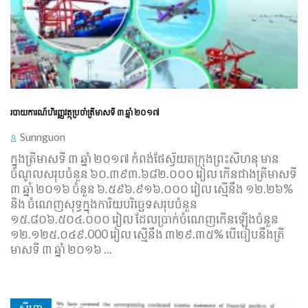
របាយការណ៍​ហិរញ្ញវត្ថុ​ប្រចាំ​ត្រី​មាស​ទី ៣ ឆ្នាំ ២០១៧
Sunnguon
ក្នុង​ត្រីមាស​ទី​ ៣ ឆ្នាំ ​២០១៧ កំពង់ផែ​ស្វ័យ​ត​ក្រុងព្រះសីហនុ មាន​
ចំណូល​សរុប​ចំនួន ៦០.៣៩៣.៦៨២.០០០ រៀល កើន​ជាង​ត្រីមាស​ទី
៣ ឆ្នាំ ២០១៦ ចំនួន ៦.៥៩៦.៩១៦.០០០ រៀល ​ស្មើនឹង ១២.២៦%
និង ចំណេញ​សុទ្ធ​ក្នុង​ការិយបរិច្ឆេទ​សរុប​ចំនួន
១៥.៨០៦.៥០៤.០០០ រៀល ដែល​ប្រាក់ចំណេញ​កើនឡើង​ចំនួន
១២.១២៥.០៤៩.000 រៀល ស្មើនឹង ៣២៩.៣៥% បើ​ធៀប​នឹង​ត្រី
មាស​ទី ៣ ឆ្នាំ ២០១៦ ...
សីហា