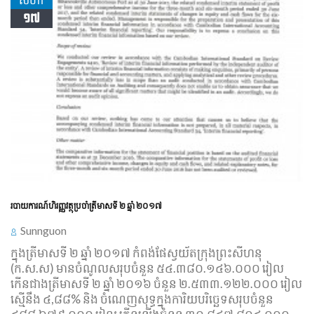
១៧
របាយការណ៍​ហិរញ្ញវត្ថុ​ប្រចាំ​ត្រី​មាស​ទី ២ ឆ្នាំ ២០១៧
Sunnguon
ក្នុង​ត្រីមាស​ទី ២ ឆ្នំា ២០១៧ កំពង់​ផែ​ស្វយ័ត​ក្រុងព្រះសីហនុ
(ក.ស.ស) មាន​ចំណូល​សរុប​ចំនួន ៥៤.៣៨០.១៤៦.០០០ រៀល
កើន​ជាង​ត្រីមាស​ទី ២ ឆ្នំា ២០១៦ ចំនួន ២.៥៣៣.១២២.០០០ រៀល
ស្មើ​នឹង ៤,៨៨% និង​ ចំណេញ​សុទ្ធ​ក្នុង​ការិយ​បរិច្ឆេទ​សរុប​ចំនួន