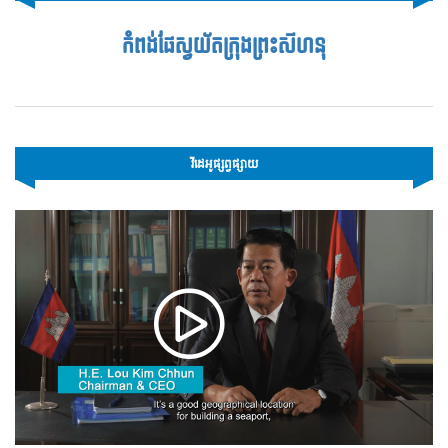
កំពង់ផែស្វយ័តក្រុងព្រះសីហនុ
វីដេអូផ្សព្វផ្សាយ