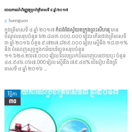
របាយការណ៍​ហិរញ្ញវត្ថុ​ប្រចាំ​ត្រី​មាស​ទី ៤ ឆ្នាំ ២០១៧
Sunnguon
ក្នុងត្រីមាសទី ៤ ឆ្នំា ២០១៧
កំពង់ផែស្វ័យតក្រុងព្រះសីហនុ
មាន
ចំណូលសរុបចំនួន ៦២.៨៤៣.០០០.០០០ រៀល កើនជាងត្រីមាសទី
៣ ឆ្នំា ២០១៦ ចំនួន ៩.៧២៧.៨២៩.០០០ រៀល ស្មើនឹង ១៨.៣១%
និង ចំណេញសុទ្ធក្នុងការិយបរិច្ឆេទសរុបចំនួន
១១.៦២៤.២៦៧.០០០ រៀល ដែលប្រាក់ចំណេញបានថយចុះ ចំនួន
៤៤.៩៤៦.០៦៧.000 រៀល ស្មើនឹង ៧៩.៤៥% បើធៀប នឹងត្រី
មាសទី ៤ ឆ្នំា ២០១៦ ...
វិច្ឆិកា
៣០