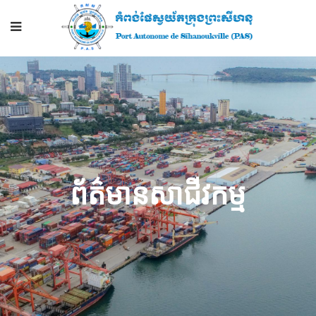
ព័ត៌មានសាជីវកម្ម