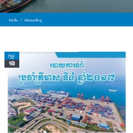
ទំព័រដើម
ព័ត៌មានសាជីវកម្ម
កុម្ភៈ
១៦