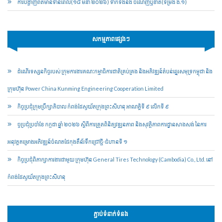
ការបង្ហាញព័ត៌មានទាន់ពេល(១៨ មីនា ២០២៦) ទាក់ទងនឹង ចំណេញឬខាត(ទម្រង់ ង.១)
សកម្មភាពផ្សេងៗ
ដំណើរទស្សនកិច្ចរបស់ ក្រុមការងារគណៈកម្មាធិការជាតិគ្រប់គ្រង និងអភិវឌ្ឍន៍តំបន់ឆ្នេរសមុទ្រកម្ពុជា និង
ក្រុមហ៊ុន Power China Kunming Engineering Cooperation Limited
កិច្ចប្រជុំក្រុមប្រឹក្សាភិបាល កំពង់ផែស្វយ័តក្រុងព្រះសីហនុ អាណត្តិទី ៩ លើកទី ៩
ច្ចប្រជុំប្រចាំខែ កក្កដា ឆ្នាំ ២០២៦ ស្តីពីការត្រួតពិនិត្យវឌ្ឍនភាព និងសុវត្ថិភាពការដ្ឋានសាងសង់ នៃការ
អនុវត្តគម្រោងអភិវឌ្ឍន៍ចំណតផែកុងតឺន័រទឹកជ្រៅថ្មី-ជំហានទី ១
កិច្ចប្រជុំពិភាក្សាការងារជាមួយ ក្រុមហ៊ុន General Tires Technology (Cambodia) Co., Ltd. នៅ
កំពង់ផែស្វយ័តក្រុងព្រះសីហនុ
ភ្ជាប់ទំនាក់ទំនង