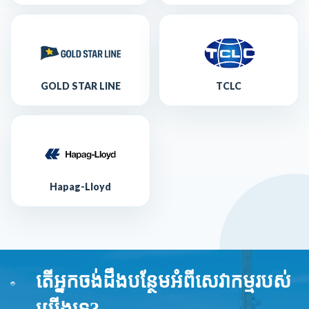
GOLD STAR LINE
TCLC
Hapag-Lloyd
តើអ្នកចង់ដឹងបន្ថែមអំពីសេវាកម្មរបស់
យើងទេ?