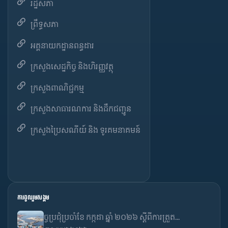
រដ្ឋសភា
ព្រឹទ្ធសភា
អគ្គនាយកដ្ឋានពន្ធដារ
ក្រសួងសេដ្ឋកិច្ច និងហិរញ្ញវត្ថុ
ក្រសួងពាណិជ្ជកម្ម
ក្រសួងសាធារណការ និងដឹកជញ្ជូន
ក្រសួងប្រៃសណីយ៍ និង ទូរគមនាគមន៍
ការចូលរួមសង្គម
ច្ចប្រជុំប្រចាំខែ កក្កដា ឆ្នាំ ២០២៦ ស្តីពីការត្រួត...