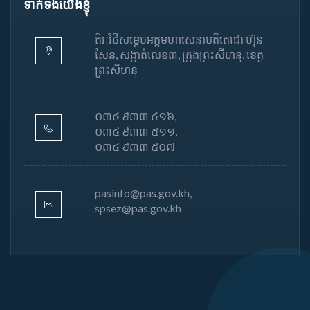
ទាក់ទងយើងខ្ញុំ
តិរៈវិថីសម្តេចអគ្គមហាសេនាបតីតេជោ ហ៊ុន
សែន, សង្កាត់លេខ៣, ក្រុងព្រះសីហនុ, ខេត្ត
ព្រះសីហនុ
០៣៤ ៩៣៣ ៤១៦,
០៣៤ ៩៣៣ ៥១១,
០៣៤ ៩៣៣ ៥០៧
pasinfo@pas.gov.kh,
spsez@pas.gov.kh