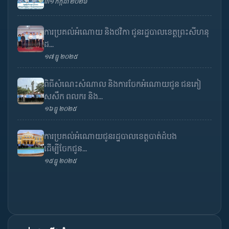
៣១ កក្កដា ២០២៦
ការប្រគល់អំណោយ និងថវិកា ជូនរដ្ឋបាលខេត្តព្រះសីហនុ
ដ...
១៧ ធ្នូ ២០២៥
ពិធីសំណេះសំណាល និងការចែកអំណោយជូន ជនភៀ
សសឹក ពលករ និង...
១៦ ធ្នូ ២០២៥
ការប្រគល់អំណោយជូនរដ្ឋបាលខេត្តបាត់ដំបង
ដើម្បីចែកជូន...
១៥ ធ្នូ ២០២៥