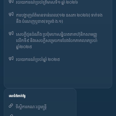
របាយការណ៍​​ប្រចាំ​ត្រីមាសទី១ ឆ្នាំ ២០២៦
ការបង្ហាញព័ត៌មានទាន់ពេល(១២ ឧសភា ២០២៦) ទាក់ទង
នឹង ចំណេញឬខាត(ទម្រង់ ង.១)
សេចក្តីជូនដំណឹង ប្រជុំមហាសន្និបាតភាគហ៊ុនិកសាមញ្ញ
លើកទី៩ និងសេចក្តីសម្រេចការបែងចែកភាគលាភប្រចាំ
ឆ្នាំ២០២៥​
របាយការណ៍​​ប្រចាំ​ឆ្នាំ ២០២៥
គេហទំព័រពាក់ព័ន្ធ
ទីស្តីការគណៈរដ្ឋមន្ត្រី