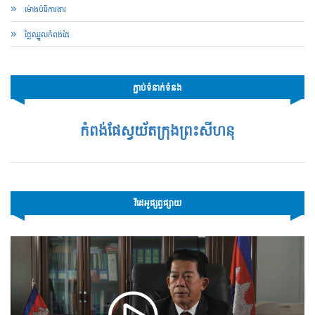
ម៉ោងបំរើការងារ
ថ្លៃឈ្នួលកំពង់ផែ
ភ្ជាប់ទំនាក់ទំនង
កំពង់ផែស្វយ័តក្រុងព្រះសីហនុ
វីដេអូផ្សព្វផ្សាយ