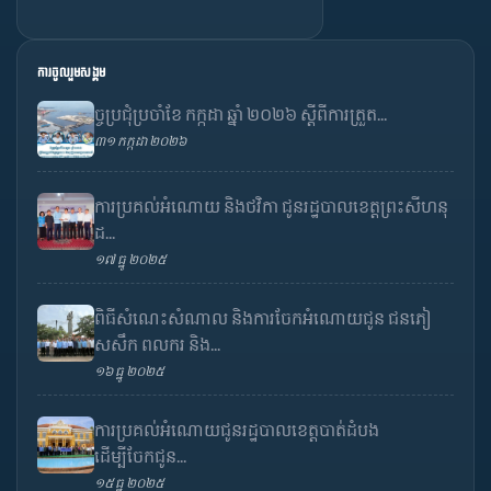
ការចូលរួមសង្គម
ច្ចប្រជុំប្រចាំខែ កក្កដា ឆ្នាំ ២០២៦ ស្តីពីការត្រួត...
៣១ កក្កដា ២០២៦
ការប្រគល់អំណោយ និងថវិកា ជូនរដ្ឋបាលខេត្តព្រះសីហនុ
ដ...
១៧ ធ្នូ ២០២៥
ពិធីសំណេះសំណាល និងការចែកអំណោយជូន ជនភៀ
សសឹក ពលករ និង...
១៦ ធ្នូ ២០២៥
ការប្រគល់អំណោយជូនរដ្ឋបាលខេត្តបាត់ដំបង
ដើម្បីចែកជូន...
១៥ ធ្នូ ២០២៥