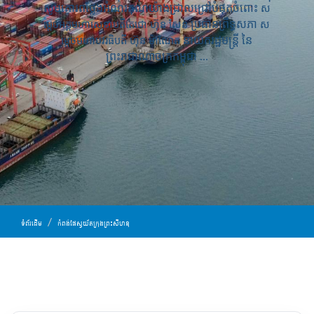
សូមគោរពថ្លែងអំណរគុណយ៉ាងជ្រាលជ្រៅបំផុតចំពោះ
ស
ប្រធានព្រឹទ្ធសភា
ម្តេចអគ្គមហាសេនាបតីតេជោ ហ៊ុន សែន
ស
នាយករដ្ឋមន្ត្រី នៃ
ម្តេចមហាបវរធិបតី ហ៊ុន ម៉ាណែត
ព្រះរាជាណាចក្រកម្ពុជា ...
ទំព័រដើម
កំពង់ផែស្វយ័តក្រុងព្រះសីហនុ