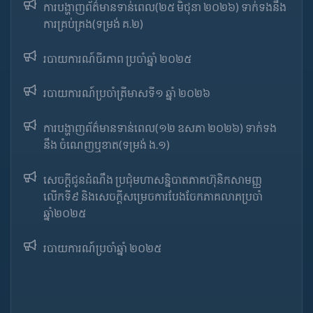
ការបង្ហាញព័ត៌មានទាន់ពេល(២៥ មិថុនា ២០២៦) ទាក់ទងនឹង
ការគ្រប់គ្រង(ទម្រង់ គ.២)
របាយការណ៍ចីរភាព ប្រចាំឆ្នាំ ២០២៥
របាយការណ៍​​ប្រចាំ​ត្រីមាសទី១ ឆ្នាំ ២០២៦
ការបង្ហាញព័ត៌មានទាន់ពេល(១២ ឧសភា ២០២៦) ទាក់ទង
នឹង ចំណេញឬខាត(ទម្រង់ ង.១)
សេចក្តីជូនដំណឹង ប្រជុំមហាសន្និបាតភាគហ៊ុនិកសាមញ្ញ
លើកទី៩ និងសេចក្តីសម្រេចការបែងចែកភាគលាភប្រចាំ
ឆ្នាំ២០២៥​
របាយការណ៍​​ប្រចាំ​ឆ្នាំ ២០២៥