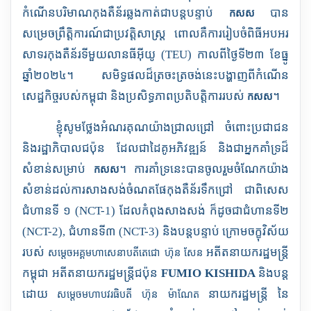
កំណើនបរិមាណកុងតឺន័រឆ្លងកាត់ជាបន្តបន្ទាប់
បាន
កសស
សម្រេចព្រឹត្តិការណ៍ជាប្រវត្តិសាស្ត្រ ពោលគឺការរៀបចំពិធីអបអរ
សាទរកុងតឺន័រទីមួយលានធីអ៊ីយូ (
TEU
) កាលពីថ្ងៃទី២៣ ខែធ្នូ
ឆ្នាំ២០២៤។ សមិទ្ធផលដ៏ត្រចះត្រចង់នេះបង្ហាញពីកំណើន
សេដ្ឋកិច្ចរបស់កម្ពុជា និងប្រសិទ្ធភាពប្រតិបត្តិការរបស់
។
កសស
ខ្ញុំសូមថ្លែងអំណរគុណយ៉ាងជ្រាលជ្រៅ ចំពោះប្រជាជន
និងរដ្ឋាភិបាលជប៉ុន ដែលជាដៃគូអភិវឌ្ឍន៍
និងជាអ្នកគាំទ្រដ៏
សំខាន់សម្រាប់
។
ការគាំទ្រនេះបានចូលរួមចំណែកយ៉ាង
កសស
សំខាន់ដល់ការសាងសង់ចំណតផែកុងតឺន័រទឹកជ្រៅ ជាពិសេស
ជំហានទី ១ (
NCT-1)
ដែលកំពុងសាងសង់ ក៏ដូចជាជំហានទី២​
(
NCT-2),
ជំហានទី៣
(NCT-3)
និងបន្តបន្ទាប់ ក្រោមចក្ខុវិស័យ
របស់
អតីតនាយករដ្ឋមន្ត្រី
សម្តេចអគ្គមហាសេនាបតីតេជោ ហ៊ុន សែន
កម្ពុជា អតីតនាយករដ្ឋមន្ត្រីជប៉ុន
FUMIO KISHIDA
និងបន្ត
ដោយ
នាយករដ្ឋមន្ត្រី នៃ
សម្តេចមហាបវរធិបតី ហ៊ុន ម៉ាណែត