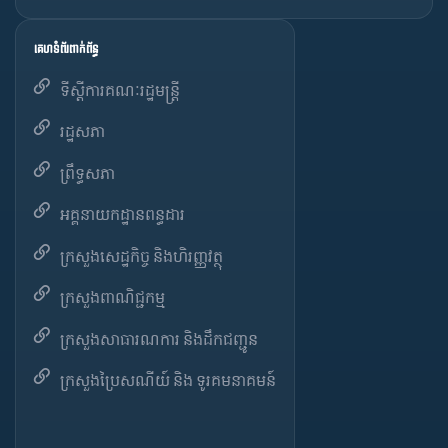
គេហទំព័រពាក់ព័ន្ធ
ទីស្តីការគណៈរដ្ឋមន្ត្រី
រដ្ឋសភា
ព្រឹទ្ធសភា
អគ្គនាយកដ្ឋានពន្ធដារ
ក្រសួងសេដ្ឋកិច្ច និងហិរញ្ញវត្ថុ
ក្រសួងពាណិជ្ជកម្ម
ក្រសួងសាធារណការ និងដឹកជញ្ជូន
ក្រសួងប្រៃសណីយ៍ និង ទូរគមនាគមន៍