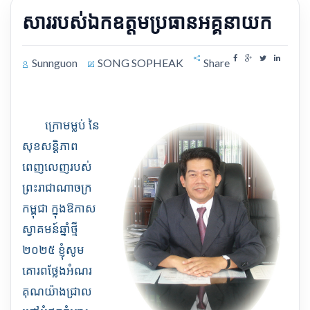
សាររបស់ឯកឧត្តមប្រធានអគ្គនាយក
Sunnguon
SONG SOPHEAK
Share
ក្រោមម្លប់ នៃ
សុខសន្តិភាព
ពេញលេញរបស់
ព្រះរាជាណាចក្រ
កម្ពុជា ក្នុងឱកាស
ស្វាគមន៍ឆ្នាំថ្មី
២០២៥
ខ្ញុំសូម
គោរពថ្លែងអំណរ
គុណយ៉ាងជ្រាល