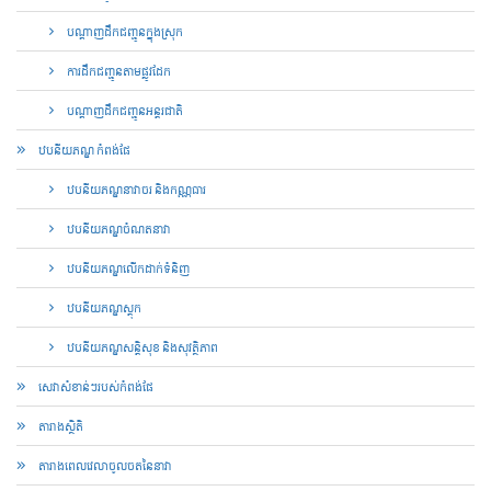
បណ្តាញ​ដឹកជញ្ជូន​ក្នុងស្រុក​
ការដឹកជញ្ជូនតាមផ្លូវដែក
បណ្តាញ​ដឹកជញ្ជូន​អន្តរជាតិ​
ឋបនីយភណ្ឌ កំពង់ផែ
ឋបនីយភណ្ឌនាវាចរ និងកណ្ណធារ
ឋបនីយភណ្ឌចំណតនាវា
ឋបនីយភណ្ឌលើកដាក់ទំនិញ
ឋបនីយភណ្ឌស្តុក
ឋបនីយភណ្ឌសន្តិសុខ និងសុវត្ថិភាព
សេវាសំខាន់ៗរបស់កំពង់ផែ
តារាងស្ថិតិ
តារាង​ពេល​វេលា​ចូល​ចត​នៃ​នាវា