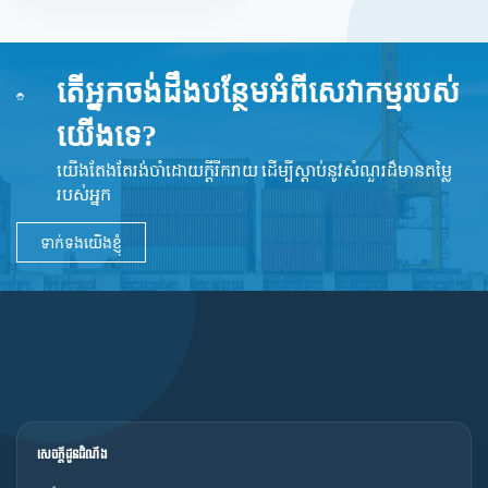
តើអ្នកចង់ដឹងបន្ថែមអំពីសេវាកម្មរបស់
យើងទេ?
យើងតែងតែរង់ចាំដោយក្ដីរីករាយ ដើម្បីស្តាប់នូវ​សំណួរដ៏​មានតម្លៃ
របស់អ្នក
ទាក់ទងយើងខ្ញុំ
សេចក្ដីជូនដំណឹង