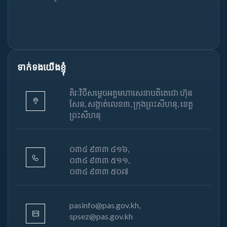
ទាក់ទងយើងខ្ញុំ
តិរៈវិថីសម្តេចអគ្គមហាសេនាបតីតេជោ ហ៊ុន
សែន, សង្កាត់លេខ៣, ក្រុងព្រះសីហនុ, ខេត្ត
ព្រះសីហនុ
០៣៤ ៩៣៣ ៤១៦,
០៣៤ ៩៣៣ ៥១១,
០៣៤ ៩៣៣ ៥០៧
pasinfo@pas.gov.kh,
spsez@pas.gov.kh