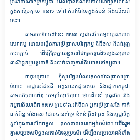
ព្រះរាជាណាចក្រកម្ពុជា ដែលបានកំណត់គោលដៅច្បាស់លាស់
ក្នុងការប្រែក្លាយ
ទៅជាកំពង់ផែមេក្នុងតំបន់ និងលើសពី
កសស
នេះ។
តាមរយៈទិសដៅនេះ
ប្តេជ្ញាលើកកម្ពស់គុណភាព
កសស
សេវាកម្ម ដោយបង្កើនការប្រើប្រាស់បរិវត្តកម្ម
ឌីជីថល និងជំរុញ
ការតភ្ជាប់ ដើម្បីប្រែក្លាយខ្លួនទៅជាច្រកទ្វារដ៏ចម្បងសម្រាប់
ពាណិជ្ជកម្មអន្តរជាតិ និងទាក់ទាញការវិនិយោគនៅកម្ពុជា។
ជាចុងក្រោយ ខ្ញុំសូមថ្លែងអំណរគុណយ៉ាងជ្រាលជ្រៅ
ចំពោះ អាជ្ញាធរដែនដី អគ្គនាយកដ្ឋានគយ និងរដ្ឋាករកម្ពុជា
សមត្ថកិច្ចពាក់ព័ន្ធ ក្រុមប្រឹក្សាភិបាល ថ្នាក់ដឹកនាំ បុគ្គលិក និង
កម្មករនិយោជិត
ព្រមទាំងអតិថិជន អ្នកប្រើប្រាស់ផែ ភាគី
កសស
ពាក់ព័ន្ធ ទាំងអស់ ដែលបានគាំទ្រ ខិតខំប្រឹងប្រែង និងប្តេជ្ញាចិត្ត
ខ្ពស់ក្នុងការលើកកម្ពស់
គុណភាពសេវាកម្មកំពង់ផែ។
យើងរួម
គ្នាសម្រេចសមិទ្ធផលកាន់តែល្អប្រសើរ ដើម្បីផលប្រយោជន៍ទាំង