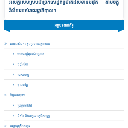
អស់គ្នា
សមស្របជាច្រកសេដ្ឋកិច្ចជាតិដ៏សំខាន់បំផុត តាមចក្ខុ
វិស័យរបស់រាជរដ្ឋាភិបាល។
អត្ថបទពាក់ព័ន្ធ
សាររបស់ឯកឧត្តមប្រធានអគ្គនាយក
រចនាសម្ព័ន្ធរបស់អង្គភាព
ចក្ខុវិស័យ
បេសកកម្ម
គុណ​តម្លៃ
ទិដ្ឋភាពទូទៅ
ប្រវត្តិកំពង់ផែ
ទីតាំង និងលក្ខណ:ភូមិសាស្រ្ត
បណ្តាញ​ដឹកជញ្ជូន