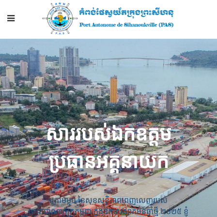
សាររបស់ឯកឧត្តម
ប្រធានអគ្គនាយក
ក្រោមម្លប់ នៃសុខសន្តិភាពពេញលេញរបស់
ព្រះរាជាណាចក្រកម្ពុជា ក្នុងឱកាសស្វាគមន៍ឆ្នាំថ្មី ២០២៥
ខ្ញុំ