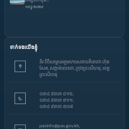
១៥ ធ្នូ ២០២៥
ទាក់ទងយើងខ្ញុំ
តិរៈវិថីសម្តេចអគ្គមហាសេនាបតីតេជោ ហ៊ុន
សែន, សង្កាត់លេខ៣, ក្រុងព្រះសីហនុ, ខេត្ត
ព្រះសីហនុ
០៣៤ ៩៣៣ ៤១៦,
០៣៤ ៩៣៣ ៥១១,
០៣៤ ៩៣៣ ៥០៧
pasinfo@pas.gov.kh,