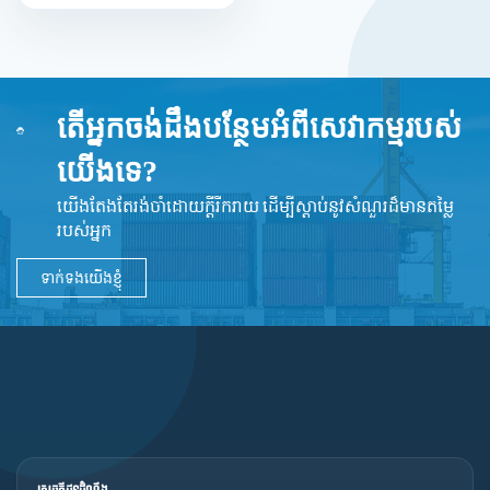
តើអ្នកចង់ដឹងបន្ថែមអំពីសេវាកម្មរបស់
យើងទេ?
យើងតែងតែរង់ចាំដោយក្ដីរីករាយ ដើម្បីស្តាប់នូវ​សំណួរដ៏​មានតម្លៃ
របស់អ្នក
ទាក់ទងយើងខ្ញុំ