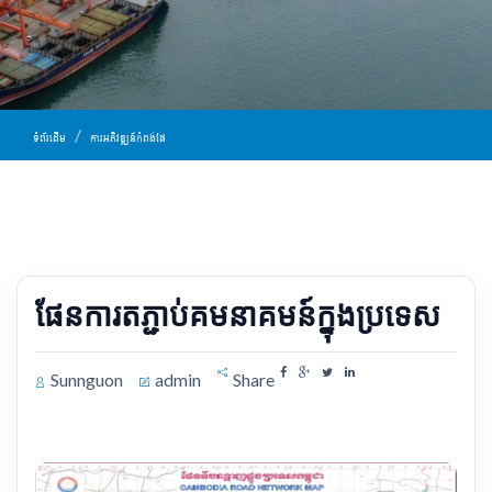
ទំព័រដើម
ការអភិវឌ្ឍន៍កំពង់ផែ
ផែន​ការ​តភ្ជាប់គមនាគមន៍ក្នុងប្រទេស
Sunnguon
admin
Share