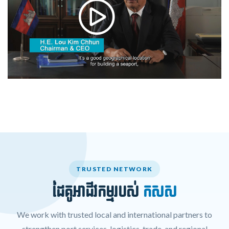
TRUSTED NETWORK
ដៃគូអាជីវកម្មរបស់
កសស
We work with trusted local and international partners to
strengthen port services, logistics, trade, and regional