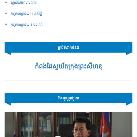
ស្ថានីយផែពហុបំណង
គម្រោងស្ថានីយកុងតេន័រថ្មី
គម្រោងស្ថានីយទេសចរណ៍
ភ្ជាប់ទំនាក់ទំនង
កំពង់ផែស្វយ័តក្រុងព្រះសីហនុ
វីដេអូផ្សព្វផ្សាយ