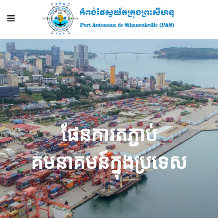
ផែន​ការ​តភ្ជាប់
គមនាគមន៍ក្នុងប្រទេស