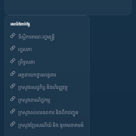
គេហទំព័រពាក់ព័ន្ធ
ទីស្តីការគណៈរដ្ឋមន្ត្រី
រដ្ឋសភា
ព្រឹទ្ធសភា
អគ្គនាយកដ្ឋានពន្ធដារ
ក្រសួងសេដ្ឋកិច្ច និងហិរញ្ញវត្ថុ
ក្រសួងពាណិជ្ជកម្ម
ក្រសួងសាធារណការ និងដឹកជញ្ជូន
ក្រសួងប្រៃសណីយ៍ និង ទូរគមនាគមន៍