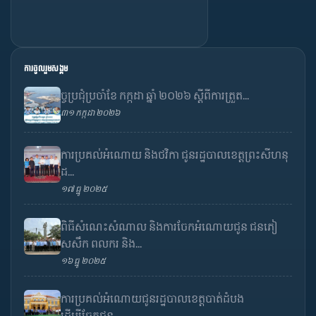
ការចូលរួមសង្គម
ច្ចប្រជុំប្រចាំខែ កក្កដា ឆ្នាំ ២០២៦ ស្តីពីការត្រួត...
៣១ កក្កដា ២០២៦
ការប្រគល់អំណោយ និងថវិកា ជូនរដ្ឋបាលខេត្តព្រះសីហនុ
ដ...
១៧ ធ្នូ ២០២៥
ពិធីសំណេះសំណាល និងការចែកអំណោយជូន ជនភៀ
សសឹក ពលករ និង...
១៦ ធ្នូ ២០២៥
ការប្រគល់អំណោយជូនរដ្ឋបាលខេត្តបាត់ដំបង
ដើម្បីចែកជូន...