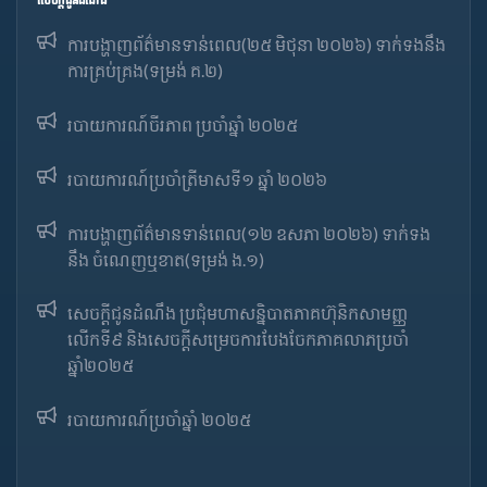
សេចក្ដីជូនដំណឹង
ការបង្ហាញព័ត៌មានទាន់ពេល(២៥ មិថុនា ២០២៦) ទាក់ទងនឹង
ការគ្រប់គ្រង(ទម្រង់ គ.២)
របាយការណ៍ចីរភាព ប្រចាំឆ្នាំ ២០២៥
របាយការណ៍​​ប្រចាំ​ត្រីមាសទី១ ឆ្នាំ ២០២៦
ការបង្ហាញព័ត៌មានទាន់ពេល(១២ ឧសភា ២០២៦) ទាក់ទង
នឹង ចំណេញឬខាត(ទម្រង់ ង.១)
សេចក្តីជូនដំណឹង ប្រជុំមហាសន្និបាតភាគហ៊ុនិកសាមញ្ញ
លើកទី៩ និងសេចក្តីសម្រេចការបែងចែកភាគលាភប្រចាំ
ឆ្នាំ២០២៥​
របាយការណ៍​​ប្រចាំ​ឆ្នាំ ២០២៥