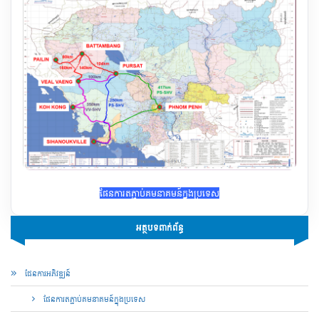
ផែន​ការ​តភ្ជាប់គមនាគមន៍ក្នុងប្រទេស
អត្ថបទពាក់ព័ន្ធ
ផែន​ការ​អភិវឌ្ឍន៍
ផែន​ការ​តភ្ជាប់គមនាគមន៍ក្នុងប្រទេស