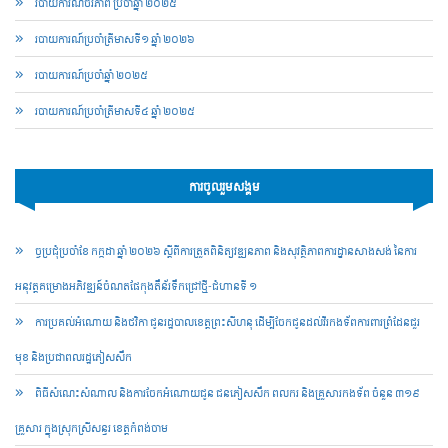
របាយការណ៍ចីរភាព ប្រចាំឆ្នាំ ២០២៥
របាយការណ៍​​ប្រចាំ​ត្រីមាសទី១ ឆ្នាំ ២០២៦
របាយការណ៍​​ប្រចាំ​ឆ្នាំ ២០២៥
របាយការណ៍​​ប្រចាំ​ត្រីមាសទី៤ ឆ្នាំ ២០២៥
ការចូលរួមសង្គម
ច្ចប្រជុំប្រចាំខែ កក្កដា ឆ្នាំ ២០២៦ ស្តីពីការត្រួតពិនិត្យវឌ្ឍនភាព និងសុវត្ថិភាពការដ្ឋានសាងសង់ នៃការ
អនុវត្តគម្រោងអភិវឌ្ឍន៍ចំណតផែកុងតឺន័រទឹកជ្រៅថ្មី-ជំហានទី ១
ការប្រគល់អំណោយ និងថវិកា ជូនរដ្ឋបាលខេត្តព្រះសីហនុ ដើម្បីចែកជូនដល់វីរកងទ័ពការពារព្រំដែនជួរ
មុខ និងប្រជាពលរដ្ឋភៀសសឹក
ពិធីសំណេះសំណាល និងការចែកអំណោយជូន ជនភៀសសឹក ពលករ និងគ្រួសារកងទ័ព ចំនួន ៣១៩
គ្រួសារ ក្នុងស្រុកស្រីសន្ធរ ខេត្តកំពង់ចាម