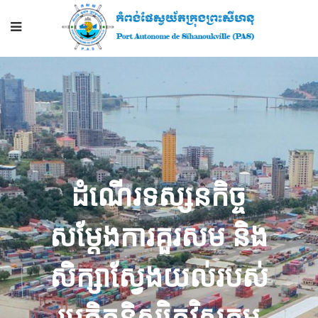
ដំណើរទស្សនកិច្ច
សម្តែងការគួរសម និង
សិក្សាស្វែងយល់របស់
ប្រតិភូនិស្សិតវិស្វកម្ម