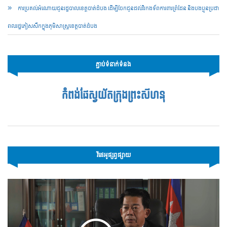
ការប្រគល់អំណោយជូនរដ្ឋបាលខេត្តបាត់ដំបង ដើម្បីចែកជូនដល់វីរកងទ័ពការពារព្រំដែន និងបងប្អូនប្រជា
ពលរដ្ឋភៀសសឹកក្នុងភូមិសាស្ត្រខេត្តបាត់ដំបង
ភ្ជាប់ទំនាក់ទំនង
កំពង់ផែស្វយ័តក្រុងព្រះសីហនុ
វីដេអូផ្សព្វផ្សាយ