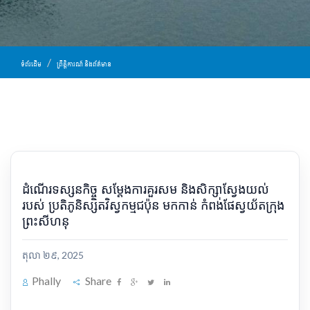
ទំព័រដើម
ព្រឹត្តិការណ៍ និងព័ត៌មាន
ដំណើរទស្សនកិច្ច សម្តែងការគួរសម និងសិក្សាស្វែងយល់
របស់ ប្រតិភូនិស្សិតវិស្វកម្មជប៉ុន មកកាន់ កំពង់ផែស្វយ័តក្រុង
ព្រះសីហនុ
តុលា ២៩, 2025
Phally
Share