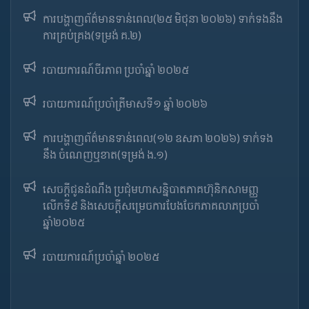
ការបង្ហាញព័ត៌មានទាន់ពេល(២៥ មិថុនា ២០២៦) ទាក់ទងនឹង
ការគ្រប់គ្រង(ទម្រង់ គ.២)
របាយការណ៍ចីរភាព ប្រចាំឆ្នាំ ២០២៥
របាយការណ៍​​ប្រចាំ​ត្រីមាសទី១ ឆ្នាំ ២០២៦
ការបង្ហាញព័ត៌មានទាន់ពេល(១២ ឧសភា ២០២៦) ទាក់ទង
នឹង ចំណេញឬខាត(ទម្រង់ ង.១)
សេចក្តីជូនដំណឹង ប្រជុំមហាសន្និបាតភាគហ៊ុនិកសាមញ្ញ
លើកទី៩ និងសេចក្តីសម្រេចការបែងចែកភាគលាភប្រចាំ
ឆ្នាំ២០២៥​
របាយការណ៍​​ប្រចាំ​ឆ្នាំ ២០២៥