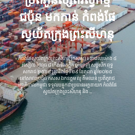
ជប៉ុន មកកាន់ កំពង់ផែ
ស្វយ័តក្រុងព្រះសីហនុ
កំពង់ផែស្វយ័តក្រុងព្រះសីហនុ (កសស) ៖ នាវេលាម៉ោង ៤
រសៀល ថ្ងៃពុធ ៨ កើត ខែកត្តិក ឆ្នាំម្សាញ់ សប្តស័ក ពុទ្ធ
សករាជ ២៥៦៩ ត្រូវនឹងថ្ងៃទី២៩ ខែតុលា ឆ្នាំ២០២៥
នៅសាលប្រជុំធំ កសស ឯកឧត្តម លូ គឹមឈន់ ប្រតិភូរាជ
រដ្ឋាភិបាលកម្ពុជា ទទួលបន្ទុកជាប្រធានអគ្គនាយក កំពង់ផែ
ស្វយ័តក្រុងព្រះសីហនុ និង ...