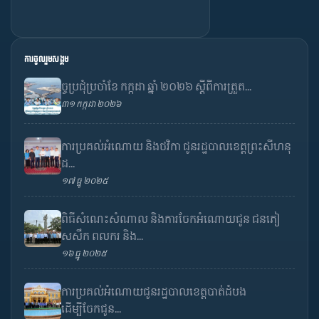
ការចូលរួមសង្គម
ច្ចប្រជុំប្រចាំខែ កក្កដា ឆ្នាំ ២០២៦ ស្តីពីការត្រួត...
៣១ កក្កដា ២០២៦
ការប្រគល់អំណោយ និងថវិកា ជូនរដ្ឋបាលខេត្តព្រះសីហនុ
ដ...
១៧ ធ្នូ ២០២៥
ពិធីសំណេះសំណាល និងការចែកអំណោយជូន ជនភៀ
សសឹក ពលករ និង...
១៦ ធ្នូ ២០២៥
ការប្រគល់អំណោយជូនរដ្ឋបាលខេត្តបាត់ដំបង
ដើម្បីចែកជូន...