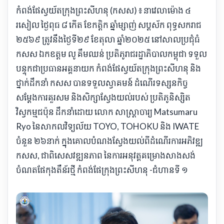
កំពង់ផែស្វយ័តក្រុងព្រះសីហនុ (កសស) ៖ នាវេលាម៉ោង ៤
រសៀល ថ្ងៃពុធ ៨ កើត ខែកត្តិក ឆ្នាំម្សាញ់ សប្តស័ក ពុទ្ធសករាជ
២៥៦៩ ត្រូវនឹងថ្ងៃទី២៩ ខែតុលា ឆ្នាំ២០២៥ នៅសាលប្រជុំធំ
កសស ឯកឧត្តម លូ គឹមឈន់ ប្រតិភូរាជរដ្ឋាភិបាលកម្ពុជា ទទួល
បន្ទុកជាប្រធានអគ្គនាយក កំពង់ផែស្វយ័តក្រុងព្រះសីហនុ និង
ថ្នាក់ដឹកនាំ កសស បានទទួលស្វាគមន៍ ដំណើរទស្សនកិច្ច
សម្តែងការគួរសម និងសិក្សាស្វែងយល់របស់ ប្រតិភូនិស្សិត
វិស្វកម្មជប៉ុន ដឹកនាំដោយ លោក សាស្ត្រាចារ្យ Matsumaru
Ryo នៃសាកលវិទ្យល័យ TOYO, TOHOKU និង IWATE
ចំនួន ២៦នាក់ ក្នុងគោលបំណងស្វែងយល់ពីដំណើរការអភិវឌ្ឍ
កសស, ជាពិសេសវឌ្ឍនភាព នៃការអនុវត្តគម្រោងសាងសង់
ចំណតផែកុងតឺន័រថ្មី កំពង់ផែក្រុងព្រះសីហនុ -ជំហានទី ១