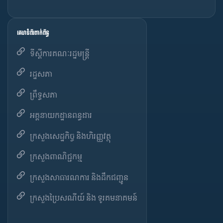
គេហទំព័រពាក់ព័ន្ធ
ទីស្តីការគណៈរដ្ឋមន្ត្រី
រដ្ឋសភា
ព្រឹទ្ធសភា
អគ្គនាយកដ្ឋានពន្ធដារ
ក្រសួងសេដ្ឋកិច្ច និងហិរញ្ញវត្ថុ
ក្រសួងពាណិជ្ជកម្ម
ក្រសួងសាធារណការ និងដឹកជញ្ជូន
ក្រសួងប្រៃសណីយ៍ និង ទូរគមនាគមន៍