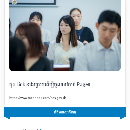
ចុច Link ខាងក្រោមដើម្បីចូលទៅកាន់ Page៖
https://www.facebook.com/pas.gov.kh
ព័ត៌មានសាជីវកម្ម