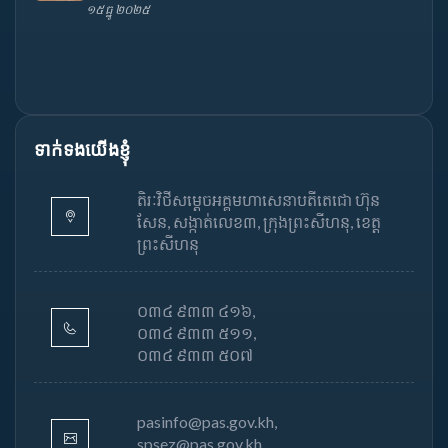
១៥ ធ្នូ ២០២៥
ទាក់ទងយើងខ្ញុំ
តិរៈវិថីសម្តេចអគ្គមហាសេនាបតីតេជោ ហ៊ុន
សែន, សង្កាត់លេខ៣, ក្រុងព្រះសីហនុ, ខេត្ត
ព្រះសីហនុ
០៣៤ ៩៣៣ ៤១៦,
០៣៤ ៩៣៣ ៥១១,
០៣៤ ៩៣៣ ៥០៧
pasinfo@pas.gov.kh,
spsez@pas.gov.kh