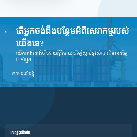
តើអ្នកចង់ដឹងបន្ថែមអំពីសេវាកម្មរបស់
យើងទេ?
យើងតែងតែរង់ចាំដោយក្ដីរីករាយ ដើម្បីស្តាប់នូវ​សំណួរដ៏​មានតម្លៃ
របស់អ្នក
ទាក់ទងយើងខ្ញុំ
សេចក្ដីជូនដំណឹង