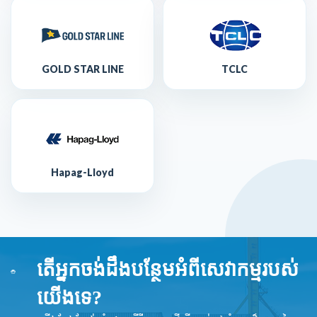
GOLD STAR LINE
TCLC
Hapag-Lloyd
តើអ្នកចង់ដឹងបន្ថែមអំពីសេវាកម្មរបស់
យើងទេ?