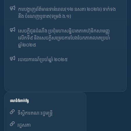
ការបង្ហាញព័ត៌មានទាន់ពេល(១២ ឧសភា ២០២៦) ទាក់ទង
នឹង ចំណេញឬខាត(ទម្រង់ ង.១)
សេចក្តីជូនដំណឹង ប្រជុំមហាសន្និបាតភាគហ៊ុនិកសាមញ្ញ
លើកទី៩ និងសេចក្តីសម្រេចការបែងចែកភាគលាភប្រចាំ
ឆ្នាំ២០២៥​
របាយការណ៍​​ប្រចាំ​ឆ្នាំ ២០២៥
គេហទំព័រពាក់ព័ន្ធ
ទីស្តីការគណៈរដ្ឋមន្ត្រី
រដ្ឋសភា