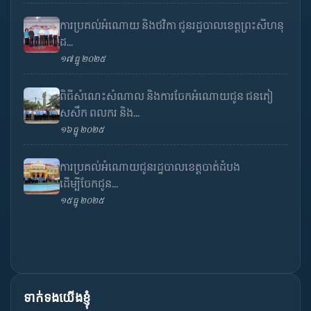
ការប្រគល់អំណោយ និងថវិកា ជូនរដ្ឋបាលខេត្តព្រះសីហនុ
ដ...
១៧ ធ្នូ ២០២៥
ពិធីសំណេះសំណាល និងការចែកអំណោយជូន ជនភៀ
សសឹក ពលករ និង...
១៦ ធ្នូ ២០២៥
ការប្រគល់អំណោយជូនរដ្ឋបាលខេត្តបាត់ដំបង
ដើម្បីចែកជូន...
១៥ ធ្នូ ២០២៥
ទាក់ទងយើងខ្ញុំ