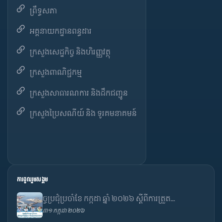
ព្រឹទ្ធសភា
អគ្គនាយកដ្ឋានពន្ធដារ
ក្រសួងសេដ្ឋកិច្ច និងហិរញ្ញវត្ថុ
ក្រសួងពាណិជ្ជកម្ម
ក្រសួងសាធារណការ និងដឹកជញ្ជូន
ក្រសួងប្រៃសណីយ៍ និង ទូរគមនាគមន៍
ការចូលរួមសង្គម
ច្ចប្រជុំប្រចាំខែ កក្កដា ឆ្នាំ ២០២៦ ស្តីពីការត្រួត...
៣១ កក្កដា ២០២៦