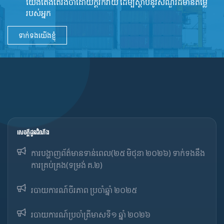
យើងតែងតែរង់ចាំដោយក្ដីរីករាយ ដើម្បីស្តាប់នូវ​សំណួរដ៏​មានតម្លៃ
របស់អ្នក
ទាក់ទងយើងខ្ញុំ
សេចក្ដីជូនដំណឹង
ការបង្ហាញព័ត៌មានទាន់ពេល(២៥ មិថុនា ២០២៦) ទាក់ទងនឹង
ការគ្រប់គ្រង(ទម្រង់ គ.២)
របាយការណ៍ចីរភាព ប្រចាំឆ្នាំ ២០២៥
របាយការណ៍​​ប្រចាំ​ត្រីមាសទី១ ឆ្នាំ ២០២៦