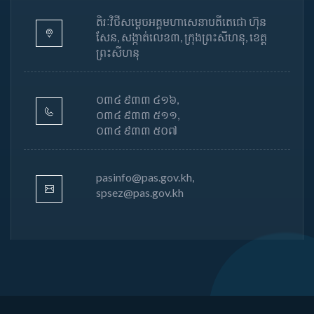
តិរៈវិថីសម្តេចអគ្គមហាសេនាបតីតេជោ ហ៊ុន
សែន, សង្កាត់លេខ៣, ក្រុងព្រះសីហនុ, ខេត្ត
ព្រះសីហនុ
០៣៤ ៩៣៣ ៤១៦,
០៣៤ ៩៣៣ ៥១១,
០៣៤ ៩៣៣ ៥០៧
pasinfo@pas.gov.kh,
spsez@pas.gov.kh