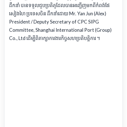
ដឹកនាំ បាន​ទទួល​ជួប​ប្រតិភូ​ដែល​បាន​អញ្ជើញ​មកពី​កំពង់ផែ​
សៀង​ហៃ ប្រទេសចិន ដឹកនាំ​ដោយ Mr. Yan Jun (Alex)
President / Deputy Secretary of CPC SIPG
Committee, Shanghai International Port (Group)
Co., Ltd ដើម្បី​ពិភាក្សា​ការងារកិច្ចសហប្រតិបត្តិការ ។