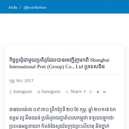
ទំព័រដើម
ព្រឹត្តិការណ៍ និងព័ត៌មាន
កិច្ច​ប្រជុំ​ជា​មួយ​ប្រតិភូ​ដែល​បាន​អញ្ជើញ​មកពី​ Shanghai
International Port (Group) Co., Ltd ប្រទេសចិន
កុម្ភៈ ២០, 2017
Sunnguon
Sunnguon
Share
នា​វេលា​ម៉ោង ០៩:៣០ ព្រឹក​ថ្ងៃ​ទី ២០ ខែ កុម្ភៈ ឆ្នាំ ២០១៧ ឯក
ឧត្តម លូ គឹមឈន់ ប្រតិភូ​រាជរដ្ឋាភិបាល​កម្ពុជា ទទួលបន្ទុក​ជា​
ប្រធាន​អគ្គនាយក កំពង់ផែ​ស្វយ័ត​ក្រុងព្រះសីហនុ និង​ថ្នាក់