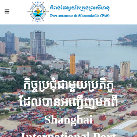
កិច្ច​ប្រជុំ​ជា​មួយ​ប្រតិភូ​
ដែល​បាន​អញ្ជើញ​មកពី​
Shanghai
International Port