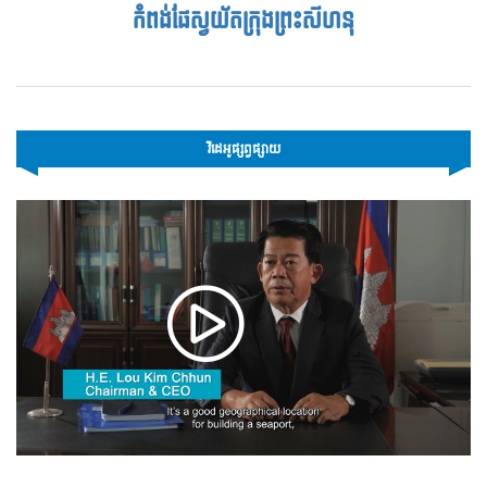
កំពង់ផែស្វយ័តក្រុងព្រះសីហនុ
វីដេអូផ្សព្វផ្សាយ