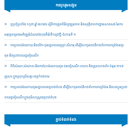
ការចូលរួមសង្គម
ច្ចប្រជុំប្រចាំខែ កក្កដា ឆ្នាំ ២០២៦ ស្តីពីការត្រួតពិនិត្យវឌ្ឍនភាព និងសុវត្ថិភាពការដ្ឋានសាងសង់ នៃការ
អនុវត្តគម្រោងអភិវឌ្ឍន៍ចំណតផែកុងតឺន័រទឹកជ្រៅថ្មី-ជំហានទី ១
ការប្រគល់អំណោយ និងថវិកា ជូនរដ្ឋបាលខេត្តព្រះសីហនុ ដើម្បីចែកជូនដល់វីរកងទ័ពការពារព្រំដែនជួរ
មុខ និងប្រជាពលរដ្ឋភៀសសឹក
ពិធីសំណេះសំណាល និងការចែកអំណោយជូន ជនភៀសសឹក ពលករ និងគ្រួសារកងទ័ព ចំនួន ៣១៩
គ្រួសារ ក្នុងស្រុកស្រីសន្ធរ ខេត្តកំពង់ចាម
ការប្រគល់អំណោយជូនរដ្ឋបាលខេត្តបាត់ដំបង ដើម្បីចែកជូនដល់វីរកងទ័ពការពារព្រំដែន និងបងប្អូនប្រជា
ពលរដ្ឋភៀសសឹកក្នុងភូមិសាស្ត្រខេត្តបាត់ដំបង
ភ្ជាប់ទំនាក់ទំនង