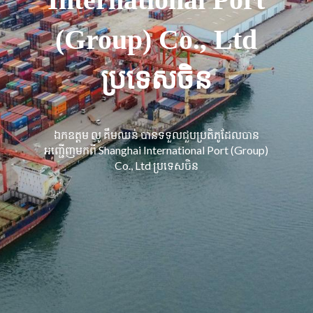
(Group) Co., Ltd
ប្រទេសចិន
ឯកឧត្តម លូ គឹមឈន់ បាន​ទទួល​ជួប​ប្រតិភូ​ដែល​បាន​
អញ្ជើញ​មកពី​ Shanghai International Port (Group)
Co., Ltd ប្រទេសចិន