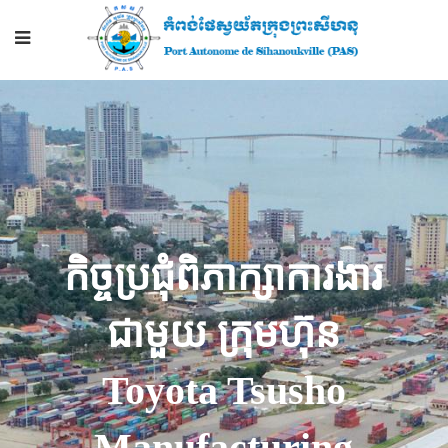
កិច្ចប្រជុំពិភាក្សាការងារ
ជាមួយ ក្រុមហ៊ុន
Toyota Tsusho
Manufacturing