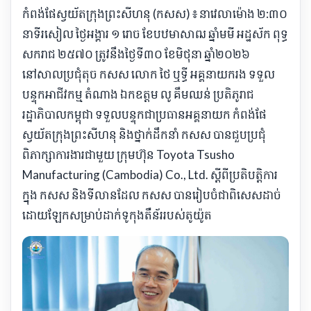
កំពង់ផែស្វយ័តក្រុងព្រះសីហនុ (កសស) ៖ នាវេលាម៉ោង ២:៣០
នាទីរសៀល ថ្ងៃអង្គារ ១ រោច ខែបឋមាសាឍ ឆ្នាំមមី អដ្ឋស័ក ពុទ្ធ
សករាជ ២៥៧០ ត្រូវនឹងថ្ងៃទី៣០ ខែមិថុនា ឆ្នាំ២០២៦
នៅសាលប្រជុំតុច កសស លោក ថៃ ឬទ្ធី អគ្គនាយករង ទទួល
បន្ទុកអាជីវកម្ម តំណាង ឯកឧត្តម លូ គឹមឈន់ ប្រតិភូរាជ
រដ្ឋាភិបាលកម្ពុជា ទទួលបន្ទុកជាប្រធានអគ្គនាយក កំពង់ផែ
ស្វយ័តក្រុងព្រះសីហនុ និងថ្នាក់ដឹកនាំ កសស បានជួបប្រជុំ
ពិភាក្សាការងារជាមួយ ក្រុមហ៊ុន Toyota Tsusho
Manufacturing (Cambodia) Co., Ltd. ស្តីពីប្រតិបត្តិការ
ក្នុង កសស និងទីលានដែល កសស បានរៀបចំជាពិសេសដាច់
ដោយឡែកសម្រាប់ដាក់ទូកុងតឺន័ររបស់តូយ៉ូត