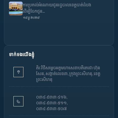
ការប្រគល់អំណោយជូនរដ្ឋបាលខេត្តបាត់ដំបង
ដើម្បីចែកជូន...
១៥ ធ្នូ ២០២៥
ទាក់ទងយើងខ្ញុំ
តិរៈវិថីសម្តេចអគ្គមហាសេនាបតីតេជោ ហ៊ុន
សែន, សង្កាត់លេខ៣, ក្រុងព្រះសីហនុ, ខេត្ត
ព្រះសីហនុ
០៣៤ ៩៣៣ ៤១៦,
០៣៤ ៩៣៣ ៥១១,
០៣៤ ៩៣៣ ៥០៧