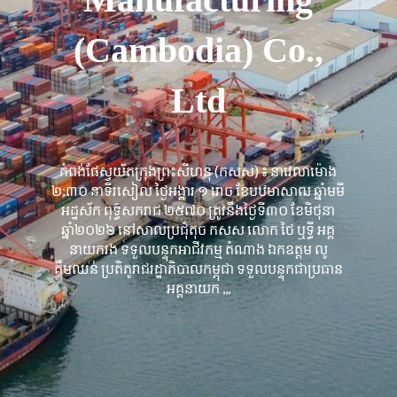
(Cambodia) Co.,
Ltd
កំពង់ផែស្វយ័តក្រុងព្រះសីហនុ (កសស) ៖ នាវេលាម៉ោង
២:៣០ នាទីរសៀល ថ្ងៃអង្គារ ១ រោច ខែបឋមាសាឍ ឆ្នាំមមី
អដ្ឋស័ក ពុទ្ធសករាជ ២៥៧០ ត្រូវនឹងថ្ងៃទី៣០ ខែមិថុនា
ឆ្នាំ២០២៦ នៅសាលប្រជុំតុច កសស លោក ថៃ ឬទ្ធី អគ្គ
នាយករង ទទួលបន្ទុកអាជីវកម្ម តំណាង ឯកឧត្តម លូ
គឹមឈន់ ប្រតិភូរាជរដ្ឋាភិបាលកម្ពុជា ទទួលបន្ទុកជាប្រធាន
អគ្គនាយក ,,,