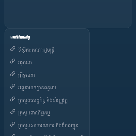
គេហទំព័រពាក់ព័ន្ធ
ទីស្តីការគណៈរដ្ឋមន្ត្រី
រដ្ឋសភា
ព្រឹទ្ធសភា
អគ្គនាយកដ្ឋានពន្ធដារ
ក្រសួងសេដ្ឋកិច្ច និងហិរញ្ញវត្ថុ
ក្រសួងពាណិជ្ជកម្ម
ក្រសួងសាធារណការ និងដឹកជញ្ជូន