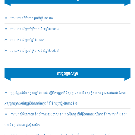
របាយការណ៍ចីរភាព ប្រចាំឆ្នាំ ២០២៥
របាយការណ៍​​ប្រចាំ​ត្រីមាសទី១ ឆ្នាំ ២០២៦
របាយការណ៍​​ប្រចាំ​ឆ្នាំ ២០២៥
របាយការណ៍​​ប្រចាំ​ត្រីមាសទី៤ ឆ្នាំ ២០២៥
ការចូលរួមសង្គម
ច្ចប្រជុំប្រចាំខែ កក្កដា ឆ្នាំ ២០២៦ ស្តីពីការត្រួតពិនិត្យវឌ្ឍនភាព និងសុវត្ថិភាពការដ្ឋានសាងសង់ នៃការ
អនុវត្តគម្រោងអភិវឌ្ឍន៍ចំណតផែកុងតឺន័រទឹកជ្រៅថ្មី-ជំហានទី ១
ការប្រគល់អំណោយ និងថវិកា ជូនរដ្ឋបាលខេត្តព្រះសីហនុ ដើម្បីចែកជូនដល់វីរកងទ័ពការពារព្រំដែនជួរ
មុខ និងប្រជាពលរដ្ឋភៀសសឹក