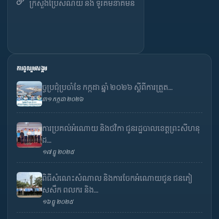
ក្រសួងប្រៃសណីយ៍ និង ទូរគមនាគមន៍
ការចូលរួមសង្គម
ច្ចប្រជុំប្រចាំខែ កក្កដា ឆ្នាំ ២០២៦ ស្តីពីការត្រួត...
៣១ កក្កដា ២០២៦
ការប្រគល់អំណោយ និងថវិកា ជូនរដ្ឋបាលខេត្តព្រះសីហនុ
ដ...
១៧ ធ្នូ ២០២៥
ពិធីសំណេះសំណាល និងការចែកអំណោយជូន ជនភៀ
សសឹក ពលករ និង...
១៦ ធ្នូ ២០២៥