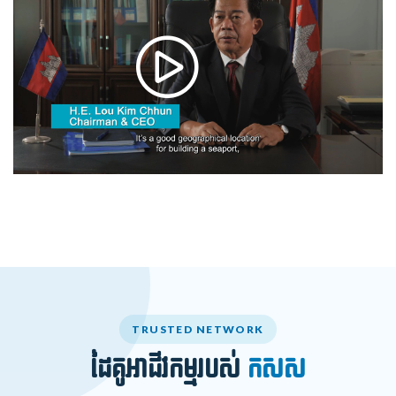
TRUSTED NETWORK
ដៃគូអាជីវកម្មរបស់
កសស