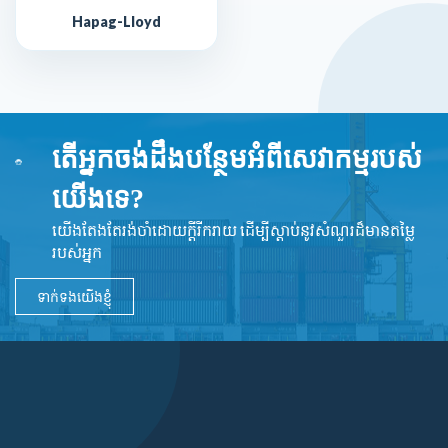
Hapag-Lloyd
តើអ្នកចង់ដឹងបន្ថែមអំពីសេវាកម្មរបស់
យើងទេ?
យើងតែងតែរង់ចាំដោយក្ដីរីករាយ ដើម្បីស្តាប់នូវ​សំណួរដ៏​មានតម្លៃ
របស់អ្នក
ទាក់ទងយើងខ្ញុំ