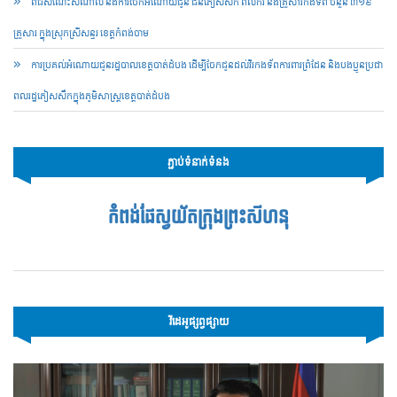
ពិធីសំណេះសំណាល និងការចែកអំណោយជូន ជនភៀសសឹក ពលករ និងគ្រួសារកងទ័ព ចំនួន ៣១៩
គ្រួសារ ក្នុងស្រុកស្រីសន្ធរ ខេត្តកំពង់ចាម
ការប្រគល់អំណោយជូនរដ្ឋបាលខេត្តបាត់ដំបង ដើម្បីចែកជូនដល់វីរកងទ័ពការពារព្រំដែន និងបងប្អូនប្រជា
ពលរដ្ឋភៀសសឹកក្នុងភូមិសាស្ត្រខេត្តបាត់ដំបង
ភ្ជាប់ទំនាក់ទំនង
កំពង់ផែស្វយ័តក្រុងព្រះសីហនុ
វីដេអូផ្សព្វផ្សាយ