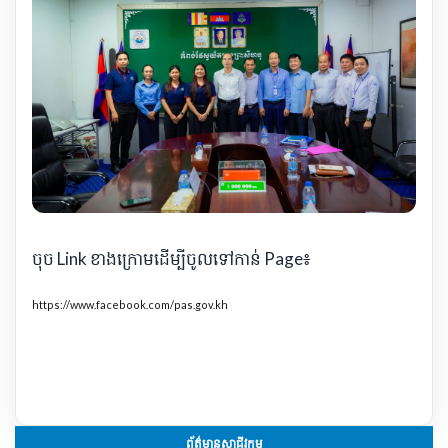
ចុច Link ខាងក្រោមដើម្បីចូលទៅកាន់ Page៖
https://www.facebook.com/pas.gov.kh
ព័ត៌មានសាជីវកម្ម