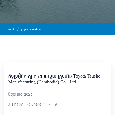
ទំព័រដើម
ព្រឹត្តិការណ៍ និងព័ត៌មាន
កិច្ចប្រជុំពិភាក្សាការងារជាមួយ ក្រុមហ៊ុន Toyota Tsusho
Manufacturing (Cambodia) Co., Ltd
មិថុនា ៣០, 2026
Phally
Share