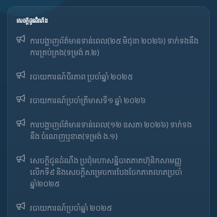
សេចក្ដីជូនដំណឹង
ការបង្ហាញព័ត៌មានទាន់ពេល(២៥ មិថុនា ២០២៦) ទាក់ទងនឹង
ការគ្រប់គ្រង(ទម្រង់ គ.២)
របាយការណ៍ចីរភាព ប្រចាំឆ្នាំ ២០២៥
របាយការណ៍​​ប្រចាំ​ត្រីមាសទី១ ឆ្នាំ ២០២៦
ការបង្ហាញព័ត៌មានទាន់ពេល(១២ ឧសភា ២០២៦) ទាក់ទង
នឹង ចំណេញឬខាត(ទម្រង់ ង.១)
សេចក្តីជូនដំណឹង ប្រជុំមហាសន្និបាតភាគហ៊ុនិកសាមញ្ញ
លើកទី៩ និងសេចក្តីសម្រេចការបែងចែកភាគលាភប្រចាំ
ឆ្នាំ២០២៥​
របាយការណ៍​​ប្រចាំ​ឆ្នាំ ២០២៥