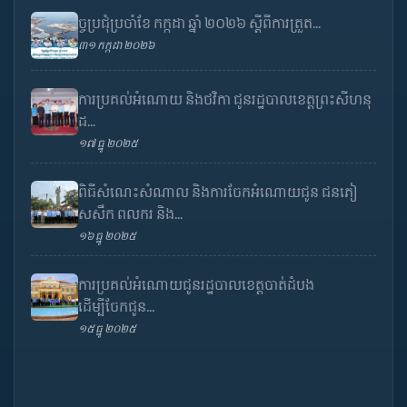
ច្ចប្រជុំប្រចាំខែ កក្កដា ឆ្នាំ ២០២៦ ស្តីពីការត្រួត...
៣១ កក្កដា ២០២៦
ការប្រគល់អំណោយ និងថវិកា ជូនរដ្ឋបាលខេត្តព្រះសីហនុ
ដ...
១៧ ធ្នូ ២០២៥
ពិធីសំណេះសំណាល និងការចែកអំណោយជូន ជនភៀ
សសឹក ពលករ និង...
១៦ ធ្នូ ២០២៥
ការប្រគល់អំណោយជូនរដ្ឋបាលខេត្តបាត់ដំបង
ដើម្បីចែកជូន...
១៥ ធ្នូ ២០២៥