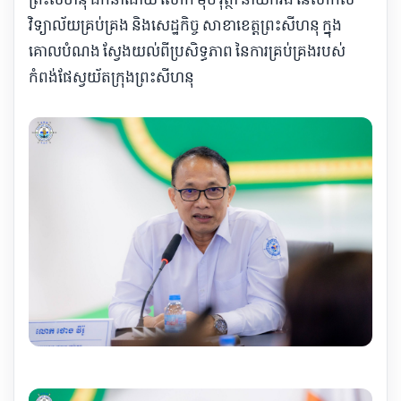
វិទ្យាល័យគ្រប់គ្រង និងសេដ្ឋកិច្ច សាខាខេត្តព្រះសីហនុ ក្នុង
គោលបំណង ស្វែងយល់ពីប្រសិទ្ធភាព នៃការគ្រប់គ្រងរបស់
កំពង់ផែស្វយ័តក្រុងព្រះសីហនុ