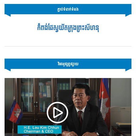
ភ្ជាប់ទំនាក់ទំនង
កំពង់ផែស្វយ័តក្រុងព្រះសីហនុ
វីដេអូផ្សព្វផ្សាយ