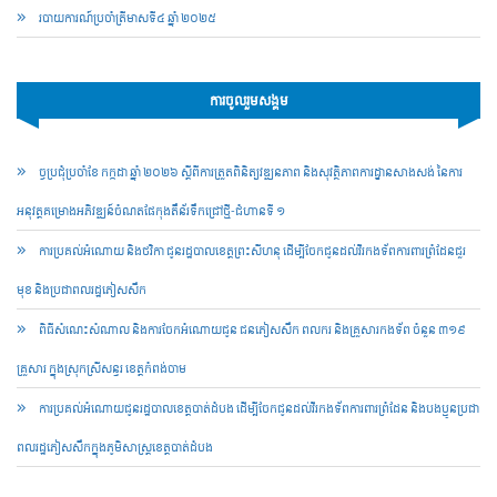
របាយការណ៍​​ប្រចាំ​ត្រីមាសទី៤ ឆ្នាំ ២០២៥
ការចូលរួមសង្គម
ច្ចប្រជុំប្រចាំខែ កក្កដា ឆ្នាំ ២០២៦ ស្តីពីការត្រួតពិនិត្យវឌ្ឍនភាព និងសុវត្ថិភាពការដ្ឋានសាងសង់ នៃការ
អនុវត្តគម្រោងអភិវឌ្ឍន៍ចំណតផែកុងតឺន័រទឹកជ្រៅថ្មី-ជំហានទី ១
ការប្រគល់អំណោយ និងថវិកា ជូនរដ្ឋបាលខេត្តព្រះសីហនុ ដើម្បីចែកជូនដល់វីរកងទ័ពការពារព្រំដែនជួរ
មុខ និងប្រជាពលរដ្ឋភៀសសឹក
ពិធីសំណេះសំណាល និងការចែកអំណោយជូន ជនភៀសសឹក ពលករ និងគ្រួសារកងទ័ព ចំនួន ៣១៩
គ្រួសារ ក្នុងស្រុកស្រីសន្ធរ ខេត្តកំពង់ចាម
ការប្រគល់អំណោយជូនរដ្ឋបាលខេត្តបាត់ដំបង ដើម្បីចែកជូនដល់វីរកងទ័ពការពារព្រំដែន និងបងប្អូនប្រជា
ពលរដ្ឋភៀសសឹកក្នុងភូមិសាស្ត្រខេត្តបាត់ដំបង