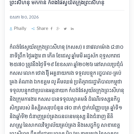
ព្រះសីហនុ មកកាន់ កំពង់ផែស្វយ័តក្រុងព្រះសីហនុ
ឧសភា ២០, 2026
Phally
Share
កំពង់ផែស្វយ័តក្រុងព្រះសីហនុ (កសស) ៖ នាវេលាម៉ោង ៨:៣០
នាទីព្រឹក ថ្ងៃអង្គារ ៣ កើត ខែជេស្ឋ ឆ្នាំមមី អដ្ឋស័ក ពុទ្ធសករាជ
២៥៧០ ត្រូវនឹងថ្ងៃទី១៩ ខែឧសភា ឆ្នាំ២០២៦ នៅសាលប្រជុំធំ
កសស លោក ថោង វីរ៉ូ អគ្គនាយករង ទទួលបន្ទុក រដ្ឋបាល-គ្រប់
គ្រង តំណាង ឯកឧត្តម លូ គឹមឈន់ ប្រតិភូរាជរដ្ឋាភិបាលកម្ពុជា
ទទួលបន្ទុកជាប្រធានអគ្គនាយក កំពង់ផែស្វយ័តក្រុងព្រះសីហនុ
និងក្រុមការងារ កសស បានទទួលស្វាគមន៍ ដំណើរទស្សនកិច្ច
សិក្សារបស់ និស្សិតសរុបចំនួន ៧០ នាក់ ថ្នាក់បរិញ្ញាបត្រ ឆ្នាំទី១
និងឆ្នាំទី២ ជំនាញគ្រប់គ្រងធនធានមនុស្ស និងជំនាញ នីតិ
សាស្ត្រ នៃសាកលវិទ្យាល័យគ្រប់គ្រង និងសេដ្ឋកិច្ច សាខាខេត្ត
ព្រះសីហនុ ដឹកនាំដោយ លោក មុិច វុត្ថា នាយករង នៃសាកល