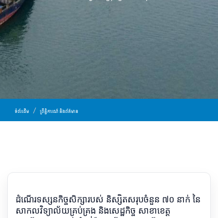
ទំព័រដើម
ព្រឹត្តិការណ៍ និងព័ត៌មាន
ដំណើរទស្សនកិច្ចសិក្សារបស់ និស្សិតសរុបចំនួន ៧០ នាក់ នៃ
សាកលវិទ្យាល័យគ្រប់គ្រង និងសេដ្ឋកិច្ច សាខាខេត្ត