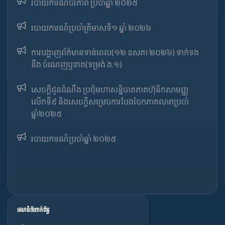
របាយការណ៍ចីរភាព ប្រចាំឆ្នាំ ២០២៥
របាយការណ៍​​ប្រចាំ​ត្រីមាសទី១ ឆ្នាំ ២០២៦
ការបង្ហាញព័ត៌មានទាន់ពេល(១២ ឧសភា ២០២៦) ទាក់ទង
នឹង ចំណេញឬខាត(ទម្រង់ ង.១)
សេចក្តីជូនដំណឹង ប្រជុំមហាសន្និបាតភាគហ៊ុនិកសាមញ្ញ
លើកទី៩ និងសេចក្តីសម្រេចការបែងចែកភាគលាភប្រចាំ
ឆ្នាំ២០២៥​
របាយការណ៍​​ប្រចាំ​ឆ្នាំ ២០២៥
គេហទំព័រពាក់ព័ន្ធ