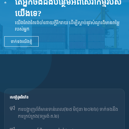
តើអ្នកចង់ដឹងបន្ថែមអំពីសេវាកម្មរបស់
យើងទេ?
យើងតែងតែរង់ចាំដោយក្ដីរីករាយ ដើម្បីស្តាប់នូវ​សំណួរដ៏​មានតម្លៃ
របស់អ្នក
ទាក់ទងយើងខ្ញុំ
សេចក្ដីជូនដំណឹង
ការបង្ហាញព័ត៌មានទាន់ពេល(២៥ មិថុនា ២០២៦) ទាក់ទងនឹង
ការគ្រប់គ្រង(ទម្រង់ គ.២)