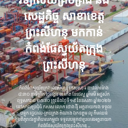
សេដ្ឋកិច្ច សាខាខេត្ត
ព្រះសីហនុ មកកាន់
កំពង់ផែស្វយ័តក្រុង
ព្រះសីហនុ
កំពង់ផែស្វយ័តក្រុងព្រះសីហនុ (កសស) ៖ នាវេលាម៉ោង
៨:៣០ នាទីព្រឹក ថ្ងៃអង្គារ ៣ កើត ខែជេស្ឋ ឆ្នាំមមី អដ្ឋស័ក
ពុទ្ធសករាជ ២៥៧០ ត្រូវនឹងថ្ងៃទី១៩ ខែឧសភា ឆ្នាំ២០២៦
នៅសាលប្រជុំធំ កសស លោក ថោង វីរ៉ូ អគ្គនាយករង ទទួល
បន្ទុក រដ្ឋបាល-គ្រប់គ្រង តំណាង ឯកឧត្តម លូ គឹមឈន់
ប្រតិភូរាជរដ្ឋាភិបាលកម្ពុជា ទទួលបន្ទុកជាប្រធានអគ្គនាយក
កំពង់ផែស្វយ័តក្រុងព្រះសីហនុ ...