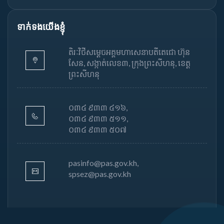
ទាក់ទងយើងខ្ញុំ
តិរៈវិថីសម្តេចអគ្គមហាសេនាបតីតេជោ ហ៊ុន
សែន, សង្កាត់លេខ៣, ក្រុងព្រះសីហនុ, ខេត្ត
ព្រះសីហនុ
០៣៤ ៩៣៣ ៤១៦,
០៣៤ ៩៣៣ ៥១១,
០៣៤ ៩៣៣ ៥០៧
pasinfo@pas.gov.kh,
spsez@pas.gov.kh