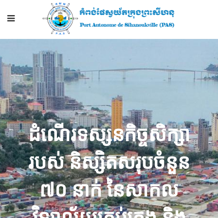
ដំណើរទស្សនកិច្ចសិក្សា
របស់ និស្សិតសរុបចំនួន
៧០ នាក់ នៃសាកល
វិទ្យាល័យគ្រប់គ្រង និង