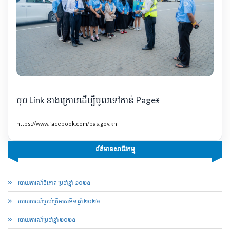
ចុច Link ខាងក្រោមដើម្បីចូលទៅកាន់ Page៖
https://www.facebook.com/pas.gov.kh
ព័ត៌មានសាជីវកម្ម
របាយការណ៍ចីរភាព ប្រចាំឆ្នាំ ២០២៥
របាយការណ៍​​ប្រចាំ​ត្រីមាសទី១ ឆ្នាំ ២០២៦
របាយការណ៍​​ប្រចាំ​ឆ្នាំ ២០២៥