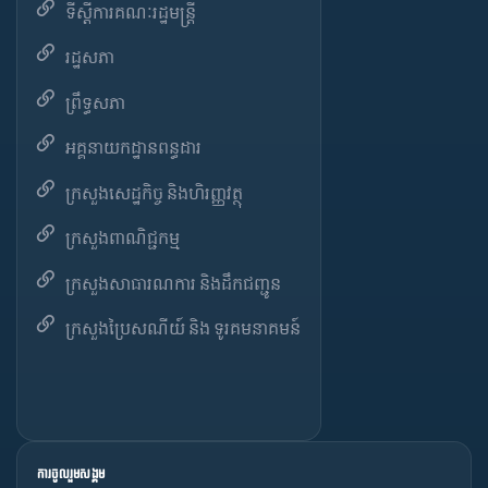
ទីស្តីការគណៈរដ្ឋមន្ត្រី
រដ្ឋសភា
ព្រឹទ្ធសភា
អគ្គនាយកដ្ឋានពន្ធដារ
ក្រសួងសេដ្ឋកិច្ច និងហិរញ្ញវត្ថុ
ក្រសួងពាណិជ្ជកម្ម
ក្រសួងសាធារណការ និងដឹកជញ្ជូន
ក្រសួងប្រៃសណីយ៍ និង ទូរគមនាគមន៍
ការចូលរួមសង្គម