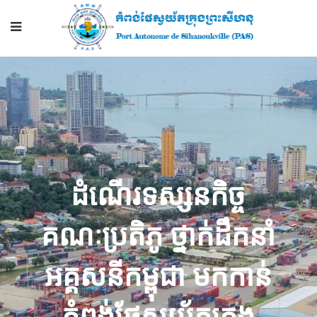
ដំណើរទស្សនកិច្ច
គណៈប្រតិភូ ថ្នាក់ដឹកនាំ
អគ្គសនីកម្ពុជា មកកាន់
កំពង់ផែស្វយ័តក្រុង