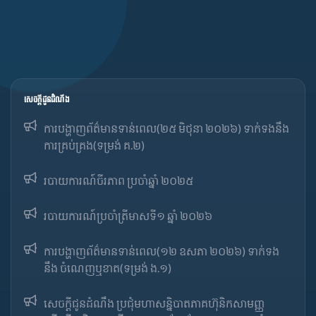
សេចក្ដីជូនដំណឹង
ការបង្ហាញព័ត៌មានទាន់ពេល(២៥ មិថុនា ២០២៦) ទាក់ទងនឹង
ការគ្រប់គ្រង(ទម្រង់ គ.២)
របាយការណ៍ចីរភាព ប្រចាំឆ្នាំ ២០២៥
របាយការណ៍​​ប្រចាំ​ត្រីមាសទី១ ឆ្នាំ ២០២៦
ការបង្ហាញព័ត៌មានទាន់ពេល(១២ ឧសភា ២០២៦) ទាក់ទង
នឹង ចំណេញឬខាត(ទម្រង់ ង.១)
សេចក្តីជូនដំណឹង ប្រជុំមហាសន្និបាតភាគហ៊ុនិកសាមញ្ញ