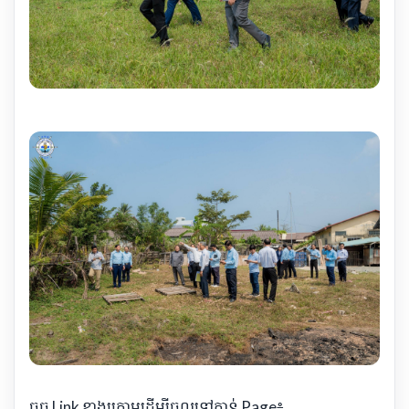
ចុច Link ខាងក្រោមដើម្បីចូលទៅកាន់ Page៖