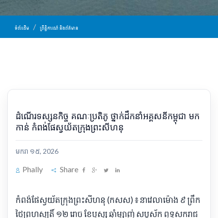
ទំព័រដើម
ព្រឹត្តិការណ៍ និងព័ត៌មាន
ដំណើរទស្សនកិច្ច គណៈប្រតិភូ ថ្នាក់ដឹកនាំអគ្គសនីកម្ពុជា មក
កាន់ កំពង់ផែស្វយ័តក្រុងព្រះសីហនុ
មករា ១៥, 2026
Phally
Share
កំពង់ផែស្វយ័តក្រុងព្រះសីហនុ (កសស) ៖ នាវេលាម៉ោង ៩ ព្រឹក
ថ្ងៃព្រហស្បតិ៍ ១២ រោច ខែបុស្ស ឆ្នាំម្សាញ់ សប្តស័ក ពុទ្ធសករាជ