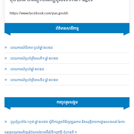
https://www.facebook.com/pas.gov.kh
ព័ត៌មានសាជីវកម្ម
របាយការណ៍ចីរភាព ប្រចាំឆ្នាំ ២០២៥
របាយការណ៍​​ប្រចាំ​ត្រីមាសទី១ ឆ្នាំ ២០២៦
របាយការណ៍​​ប្រចាំ​ឆ្នាំ ២០២៥
របាយការណ៍​​ប្រចាំ​ត្រីមាសទី៤ ឆ្នាំ ២០២៥
ការចូលរួមសង្គម
ច្ចប្រជុំប្រចាំខែ កក្កដា ឆ្នាំ ២០២៦ ស្តីពីការត្រួតពិនិត្យវឌ្ឍនភាព និងសុវត្ថិភាពការដ្ឋានសាងសង់ នៃការ
អនុវត្តគម្រោងអភិវឌ្ឍន៍ចំណតផែកុងតឺន័រទឹកជ្រៅថ្មី-ជំហានទី ១