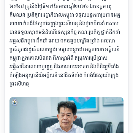
២៥៦៩ ត្រូវនឹងថ្ងៃទី១៥ ខែមករា ឆ្នាំ២០២៦ ឯកឧត្តម លូ
គឹមឈន់ ប្រតិភូរាជរដ្ឋាភិបាលកម្ពុជា ទទួលបន្ទុកជាប្រធានអគ្គ
នាយក កំពង់ផែស្វយ័តក្រុងព្រះសីហនុ និងថ្នាក់ដឹកនាំ កសស
បានទទួលស្វាគមន៍ដំណើរទស្សនកិច្ច គណៈប្រតិភូ ថ្នាក់ដឹកនាំ
អគ្គសនីកម្ពុជា ដឹកនាំ ដោយ ឯកឧត្តមបណ្ឌិត ប្រាំង ជលសា
ប្រតិភូរាជរដ្ឋាភិបាលកម្ពុជា ទទួលបន្ទុកជា អគ្គនាយក អគ្គិសនី
កម្ពុជា ក្នុងគោលបំណង ពិភាក្សាអំពី តម្រូវការប្រើប្រាស់
អគ្គិសនីនាពេលបច្ចុប្បន្ន និងនាពេលអនាគត និងពិនិត្យទីតាំង
តំឡើងអនុស្ថានីយ៍អគ្គិសនី នៅជិតទីតាំង កំពង់ផែស្វយ័តក្រុង
ព្រះសីហនុ