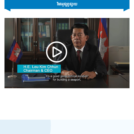
វីដេអូផ្សព្វផ្សាយ