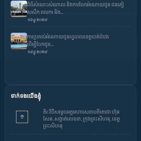
ពិធីសំណេះសំណាល និងការចែកអំណោយជូន ជនភៀ
សសឹក ពលករ និង...
១៦ ធ្នូ ២០២៥
ការប្រគល់អំណោយជូនរដ្ឋបាលខេត្តបាត់ដំបង
ដើម្បីចែកជូន...
១៥ ធ្នូ ២០២៥
ទាក់ទងយើងខ្ញុំ
តិរៈវិថីសម្តេចអគ្គមហាសេនាបតីតេជោ ហ៊ុន
សែន, សង្កាត់លេខ៣, ក្រុងព្រះសីហនុ, ខេត្ត
ព្រះសីហនុ