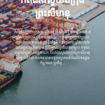
ព្រះសីហនុ
កំពង់ផែស្វយ័តក្រុងព្រះសីហនុ (កសស) ៖ នាវេលាម៉ោង ៩
ព្រឹក ថ្ងៃព្រហស្បតិ៍ ១២ រោច ខែបុស្ស ឆ្នាំម្សាញ់ សប្តស័ក
ពុទ្ធសករាជ ២៥៦៩ ត្រូវនឹងថ្ងៃទី១៥ ខែមករា ឆ្នាំ២០២៦
ឯកឧត្តម លូ គឹមឈន់ ប្រតិភូរាជរដ្ឋាភិបាលកម្ពុជា ទទួល
បន្ទុកជាប្រធានអគ្គនាយក កំពង់ផែស្វយ័តក្រុងព្រះសីហនុ
និងថ្នាក់ដឹកនាំ កសស បានទទួលស្វាគមន៍ដំណើរទស្សន
កិច្ច គណៈប្រតិភូ ...