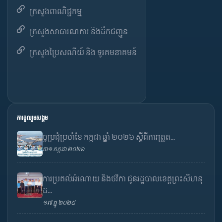
ក្រសួងពាណិជ្ជកម្ម
ក្រសួងសាធារណការ និងដឹកជញ្ជូន
ក្រសួងប្រៃសណីយ៍ និង ទូរគមនាគមន៍
ការចូលរួមសង្គម
ច្ចប្រជុំប្រចាំខែ កក្កដា ឆ្នាំ ២០២៦ ស្តីពីការត្រួត...
៣១ កក្កដា ២០២៦
ការប្រគល់អំណោយ និងថវិកា ជូនរដ្ឋបាលខេត្តព្រះសីហនុ
ដ...
១៧ ធ្នូ ២០២៥