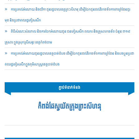
ការប្រគល់អំណោយ និងថវិកា ជូនរដ្ឋបាលខេត្តព្រះសីហនុ ដើម្បីចែកជូនដល់វីរកងទ័ពការពារព្រំដែនជួរ
មុខ និងប្រជាពលរដ្ឋភៀសសឹក
ពិធីសំណេះសំណាល និងការចែកអំណោយជូន ជនភៀសសឹក ពលករ និងគ្រួសារកងទ័ព ចំនួន ៣១៩
គ្រួសារ ក្នុងស្រុកស្រីសន្ធរ ខេត្តកំពង់ចាម
ការប្រគល់អំណោយជូនរដ្ឋបាលខេត្តបាត់ដំបង ដើម្បីចែកជូនដល់វីរកងទ័ពការពារព្រំដែន និងបងប្អូនប្រជា
ពលរដ្ឋភៀសសឹកក្នុងភូមិសាស្ត្រខេត្តបាត់ដំបង
ភ្ជាប់ទំនាក់ទំនង
កំពង់ផែស្វយ័តក្រុងព្រះសីហនុ