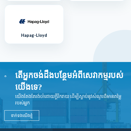
Hapag-Lloyd
តើអ្នកចង់ដឹងបន្ថែមអំពីសេវាកម្មរបស់
យើងទេ?
យើងតែងតែរង់ចាំដោយក្ដីរីករាយ ដើម្បីស្តាប់នូវ​សំណួរដ៏​មានតម្លៃ
របស់អ្នក
ទាក់ទងយើងខ្ញុំ