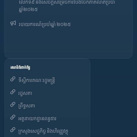
លើកទី៩ និងសេចក្តីសម្រេចការបែងចែកភាគលាភប្រចាំ
ឆ្នាំ២០២៥​
របាយការណ៍​​ប្រចាំ​ឆ្នាំ ២០២៥
គេហទំព័រពាក់ព័ន្ធ
ទីស្តីការគណៈរដ្ឋមន្ត្រី
រដ្ឋសភា
ព្រឹទ្ធសភា
អគ្គនាយកដ្ឋានពន្ធដារ
ក្រសួងសេដ្ឋកិច្ច និងហិរញ្ញវត្ថុ