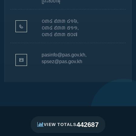
ព្រះសីហនុ
០៣៤ ៩៣៣ ៤១៦,
០៣៤ ៩៣៣ ៥១១,
០៣៤ ៩៣៣ ៥០៧
pasinfo@pas.gov.kh,
spsez@pas.gov.kh
442687
VIEW TOTALS