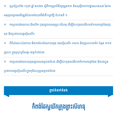
ច្ចប្រជុំប្រចាំខែ កក្កដា ឆ្នាំ ២០២៦ ស្តីពីការត្រួតពិនិត្យវឌ្ឍនភាព និងសុវត្ថិភាពការដ្ឋានសាងសង់ នៃការ
អនុវត្តគម្រោងអភិវឌ្ឍន៍ចំណតផែកុងតឺន័រទឹកជ្រៅថ្មី-ជំហានទី ១
ការប្រគល់អំណោយ និងថវិកា ជូនរដ្ឋបាលខេត្តព្រះសីហនុ ដើម្បីចែកជូនដល់វីរកងទ័ពការពារព្រំដែនជួរ
មុខ និងប្រជាពលរដ្ឋភៀសសឹក
ពិធីសំណេះសំណាល និងការចែកអំណោយជូន ជនភៀសសឹក ពលករ និងគ្រួសារកងទ័ព ចំនួន ៣១៩
គ្រួសារ ក្នុងស្រុកស្រីសន្ធរ ខេត្តកំពង់ចាម
ការប្រគល់អំណោយជូនរដ្ឋបាលខេត្តបាត់ដំបង ដើម្បីចែកជូនដល់វីរកងទ័ពការពារព្រំដែន និងបងប្អូន
ប្រជាពលរដ្ឋភៀសសឹកក្នុងភូមិសាស្ត្រខេត្តបាត់ដំបង
ភ្ជាប់ទំនាក់ទំនង
កំពង់ផែស្វយ័តក្រុងព្រះសីហនុ