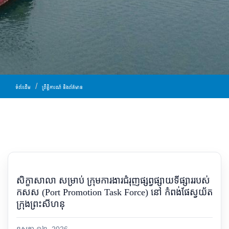
ទំព័រដើម
ព្រឹត្តិការណ៍ និងព័ត៌មាន
សិក្ខាសាលា សម្រាប់ ក្រុមការងារជំរុញផ្សព្វផ្សាយទីផ្សាររបស់
កសស (Port Promotion Task Force) នៅ កំពង់ផែស្វយ័ត
ក្រុងព្រះសីហនុ