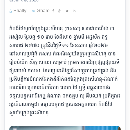
ឧសភា ១២, 2026
Phally
Share
កំពង់ផែស្វយ័តក្រុងព្រះសីហនុ​ (កសស) ៖ នាវេលាម៉ោង ៣
រសៀល ថ្ងៃចន្ទ ១០ រោច ខែពិសាខ ឆ្នាំមមី អដ្ឋស័ក ពុទ្ធ
សករាជ ២៥៧០ ត្រូវនឹងថ្ងៃទី១១ ខែឧសភា ឆ្នាំ២០២៦
នៅសាលប្រជុំធំ កសស កំពង់ផែស្វយ័តក្រុងព្រះសីហនុ បាន
រៀបចំបើក សិក្ខាសាលា សម្រាប់ ក្រុមការងារជំរុញផ្សព្វផ្សាយទី
ផ្សាររបស់ កសស នៃគម្រោអភិវឌ្ឍន៍សមត្ថភាពគ្រប់គ្រង និង
ប្រតិបត្តិការចំណតផែកុងតឺន័រកំពង់ផែក្រុងព្រះសីហនុ-ដំណាក់
កាលទី៣ ក្រោមអធិបតីភាព លោក ថៃ ឬទ្ធី អគ្គនាយករង
ទទួលបន្ទុកអាជីវកម្ម តំណាង ឯកឧត្តម លូ គឹមឈន់ ប្រតិភូរាជ
រដ្ឋាភិបាលកម្ពុជា ទទួលបន្ទុកជាប្រធានអគ្គនាយក កំពង់ផែ
ស្វយ័តក្រុងព្រះសីហនុ