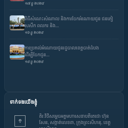
១៧ ធ្នូ ២០២៥
ពិធីសំណេះសំណាល និងការចែកអំណោយជូន ជនភៀ
សសឹក ពលករ និង...
១៦ ធ្នូ ២០២៥
ការប្រគល់អំណោយជូនរដ្ឋបាលខេត្តបាត់ដំបង
ដើម្បីចែកជូន...
១៥ ធ្នូ ២០២៥
ទាក់ទងយើងខ្ញុំ
តិរៈវិថីសម្តេចអគ្គមហាសេនាបតីតេជោ ហ៊ុន
សែន, សង្កាត់លេខ៣, ក្រុងព្រះសីហនុ, ខេត្ត