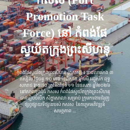
Promotion Task
Force) នៅ កំពង់ផែ
ស្វយ័តក្រុងព្រះសីហនុ
កំពង់ផែស្វយ័តក្រុងព្រះសីហនុ​ (កសស) ៖ នាវេលាម៉ោង ៣
រសៀល ថ្ងៃចន្ទ ១០ រោច ខែពិសាខ ឆ្នាំមមី អដ្ឋស័ក ពុទ្ធ
សករាជ ២៥៧០ ត្រូវនឹងថ្ងៃទី១១ ខែឧសភា ឆ្នាំ២០២៦
នៅសាលប្រជុំធំ កសស កំពង់ផែស្វយ័តក្រុងព្រះសីហនុ
បានរៀបចំបើក សិក្ខាសាលា សម្រាប់ ក្រុមការងារជំរុញ
ផ្សព្វផ្សាយទីផ្សាររបស់ កសស នៃគម្រោអភិវឌ្ឍន៍
សមត្ថភាព ...