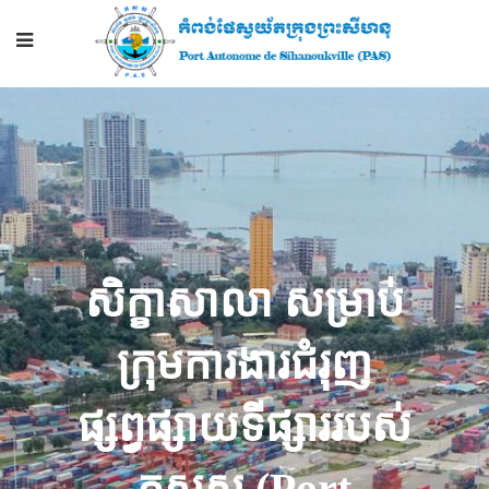
សិក្ខាសាលា សម្រាប់
ក្រុមការងារជំរុញ
ផ្សព្វផ្សាយទីផ្សាររបស់
កសស (Port