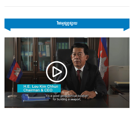
វីដេអូផ្សព្វផ្សាយ