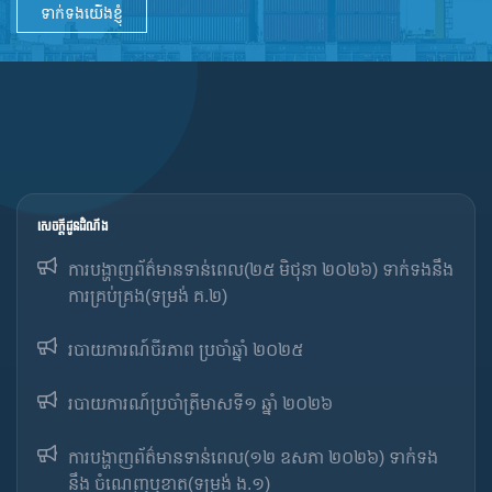
ទាក់ទងយើងខ្ញុំ
សេចក្ដីជូនដំណឹង
ការបង្ហាញព័ត៌មានទាន់ពេល(២៥ មិថុនា ២០២៦) ទាក់ទងនឹង
ការគ្រប់គ្រង(ទម្រង់ គ.២)
របាយការណ៍ចីរភាព ប្រចាំឆ្នាំ ២០២៥
របាយការណ៍​​ប្រចាំ​ត្រីមាសទី១ ឆ្នាំ ២០២៦
ការបង្ហាញព័ត៌មានទាន់ពេល(១២ ឧសភា ២០២៦) ទាក់ទង
នឹង ចំណេញឬខាត(ទម្រង់ ង.១)