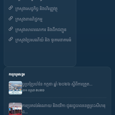
ក្រសួងសេដ្ឋកិច្ច និងហិរញ្ញវត្ថុ
ក្រសួងពាណិជ្ជកម្ម
ក្រសួងសាធារណការ និងដឹកជញ្ជូន
ក្រសួងប្រៃសណីយ៍ និង ទូរគមនាគមន៍
ការចូលរួមសង្គម
ច្ចប្រជុំប្រចាំខែ កក្កដា ឆ្នាំ ២០២៦ ស្តីពីការត្រួត...
៣១ កក្កដា ២០២៦
ការប្រគល់អំណោយ និងថវិកា ជូនរដ្ឋបាលខេត្តព្រះសីហនុ
ដ...