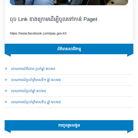
ចុច Link ខាងក្រោមដើម្បីចូលទៅកាន់ Page៖
https://www.facebook.com/pas.gov.kh
ព័ត៌មានសាជីវកម្ម
របាយការណ៍ចីរភាព ប្រចាំឆ្នាំ ២០២៥
របាយការណ៍​​ប្រចាំ​ត្រីមាសទី១ ឆ្នាំ ២០២៦
របាយការណ៍​​ប្រចាំ​ឆ្នាំ ២០២៥
របាយការណ៍​​ប្រចាំ​ត្រីមាសទី៤ ឆ្នាំ ២០២៥
ការចូលរួមសង្គម