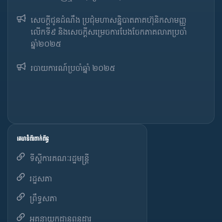
សេចក្តីជូនដំណឹង ប្រជុំមហាសន្និបាតភាគហ៊ុនិកសាមញ្ញ
លើកទី៩ និងសេចក្តីសម្រេចការបែងចែកភាគលាភប្រចាំ
ឆ្នាំ២០២៥​
របាយការណ៍​​ប្រចាំ​ឆ្នាំ ២០២៥
គេហទំព័រពាក់ព័ន្ធ
ទីស្តីការគណៈរដ្ឋមន្ត្រី
រដ្ឋសភា
ព្រឹទ្ធសភា
អគ្គនាយកដ្ឋានពន្ធដារ