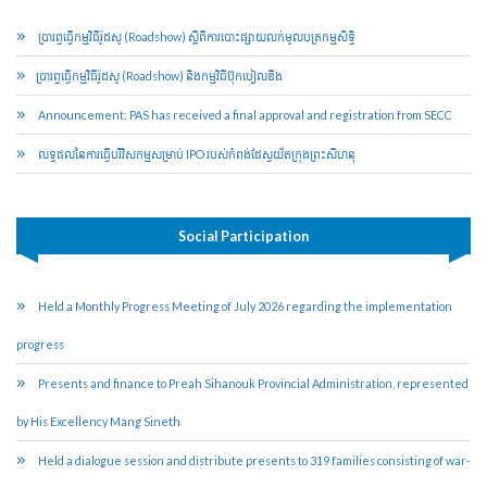
ប្រារព្ធ​ធ្វើ​កម្មវិធី​រ៉ូដ​សូ (Roadshow) ស្ដីពី​ការបោះ​ផ្សាយ​លក់​មូល​ប​ត្រ​កម្មសិទ្ធិ​
​ប្រារព្ធ​ធ្វើ​កម្មវិធី​រ៉ូដ​សូ (Roadshow) និង​កម្មវិធី​ប៊ុក​បៀ​លឌីង
Announcement: PAS has received a final approval and registration from SECC
លទ្ធផលនៃការធ្វើបរិវិសកម្មសម្រាប់​ IPO របស់កំពង់ផែ​ស្វយ័ត​ក្រុងព្រះសីហនុ
Social Participation
Held a Monthly Progress Meeting of July 2026 regarding the implementation
progress
Presents and finance to Preah Sihanouk Provincial Administration, represented
by His Excellency Mang Sineth
Held a dialogue session and distribute presents to 319 families consisting of war-