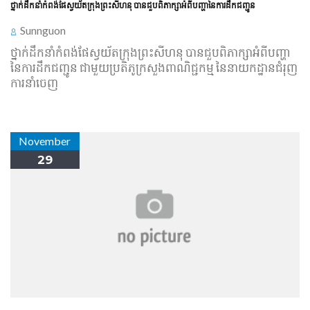
ថ្នាក់ដឹកនាំ​កំពង់ផែ​ស្វយ័ត​ក្រុងព្រះសីហនុ បាន​ជួបពិភាក្សា​អំពី​បញ្ហា​នៃ​ការដឹកជញ្ជូន
Sunnguon
ថ្នាក់ដឹកនាំ​កំពង់ផែ​ស្វយ័ត​ក្រុងព្រះសីហនុ បាន​ជួបពិភាក្សា​អំពី​បញ្ហា​
នៃ​ការដឹកជញ្ជូន ជាមួយ​ប្រតិភូ​ក្រសួង​ពាណិជ្ជកម្ម នៃ​នាយកដ្ឋាន​ជំរុញ​
ការនាំចេញ
November
29