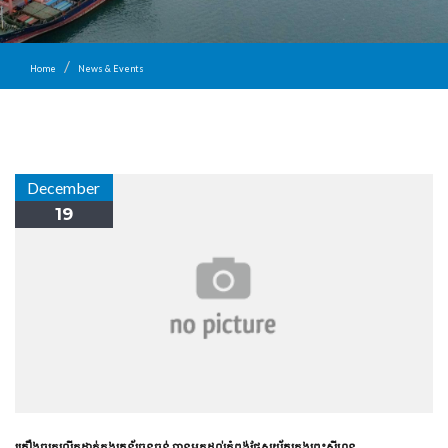
Home
News & Events
December
19
គ្រឿងចក្រ​លើក​ដាក់​កុងតេន័រ​ធុន​ធ្ងន់​ បាន​មក​ដល់​កំពង់ផែ​ស្វយ័ត​ក្រុងព្រះសីហនុ​