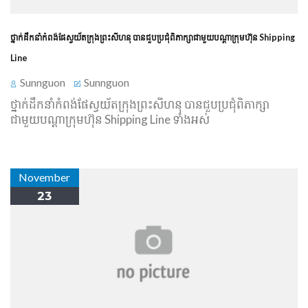
ថ្នាក់ដឹកនាំ​កំពង់ផែ​ស្វយ័ត​ក្រុងព្រះសីហនុ បាន​ជួប​ប្រជុំ​ពិភាក្សា​ជាមួយ​បណ្ដា​ក្រុមហ៊ុន Shipping
Line
Sunnguon
Sunnguon
ថ្នាក់ដឹកនាំ​កំពង់ផែ​ស្វយ័ត​ក្រុងព្រះសីហនុ បាន​ជួប​ប្រជុំ​ពិភាក្សា​
ជាមួយ​បណ្ដា​ក្រុមហ៊ុន Shipping Line ទាំងអស់
November
23