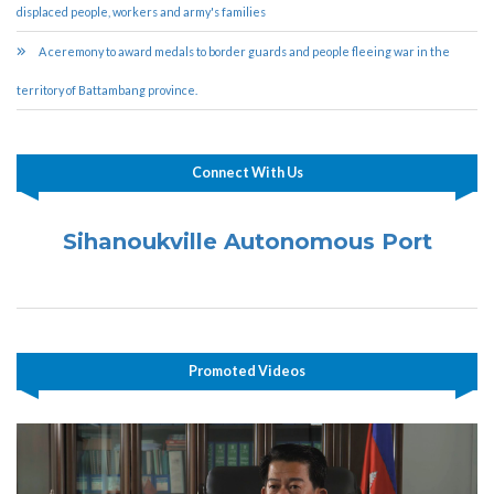
displaced people, workers and army's families
A ceremony to award medals to border guards and people fleeing war in the
territory of Battambang province.
Connect With Us
Sihanoukville Autonomous Port
Promoted Videos