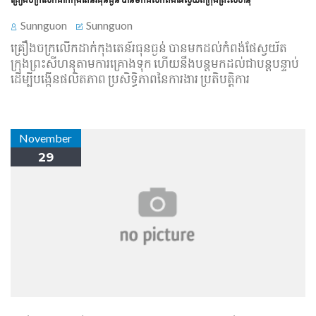
Sunnguon
Sunnguon
គ្រឿងចក្រ​លើក​ដាក់​កុងតេន័រ​ធុន​ធ្ងន់​ បាន​មក​ដល់​កំពង់ផែ​ស្វយ័ត​
ក្រុងព្រះសីហនុ​តាម​ការគ្រោងទុក ហើយ​នឹង​បន្ត​មក​ដល់​ជា​បន្តបន្ទាប់
ដើម្បី​បង្កើន​ផលិតភាព ប្រសិទ្ធិភាព​នៃ​ការងារ ប្រតិបត្តិការ
November
29