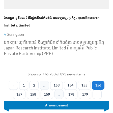
ឯកឧត្តម លូ គឹមឈន់ និង​ថ្នាក់ដឹកនាំ​កំពង់ផែ បាន​ទទួល​ជួប​ប្រតិភូ Japan Research
Institute, Limited
Sunnguon
ឯកឧត្តម លូ គឹមឈន់ និង​ថ្នាក់ដឹកនាំ​កំពង់ផែ បាន​ទទួល​ជួប​ប្រតិភូ
Japan Research Institute, Limited ពិភាក្សា​អំពី Public
Private Partnership (PPP)
Showing 776-780 of 893 news items
‹
1
2
...
153
154
155
156
157
158
159
...
178
179
›
Announcement