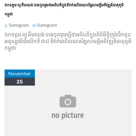
ឯកឧត្ដម លូ គឹមឈន់ បាន​ចូលរួម​ជា​អធិបតី​ក្នុងទិវា​កំណើត​រណសិរ្ស​សាមគ្គី​អភិវឌ្ឍន៍​មាតុភូមិ​
កម្ពុជា
Sunnguon
Sunnguon
ឯកឧត្ដម លូ គឹមឈន់ បាន​ចូលរួម​ធ្វើជា​អធិបតី​ក្នុង​ពិធី​មី​ទ្ទី​ញ​រំលឹក​ខួប​
អនុស្សាវរីយ៍​លើក​ទី ៣៨ ទិវា​កំណើត​រណសិរ្ស​សាមគ្គី​អភិវឌ្ឍន៍​មាតុភូមិ​
កម្ពុជា
November
25