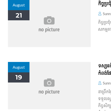
កិច្ចប្
August
Sunn
21
កិច្ចប្
សកម្មភា
ទស្សនកិច
August
កំពង់ផែ
19
Sunn
នា​ព្រឹក
ទទួល​ស្
កិច្ច​សិក