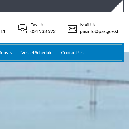
Fax Us
Mail Us
511
034 933 693
pasinfo@pas.gov.kh
tions
Vessel Schedule
Contact Us