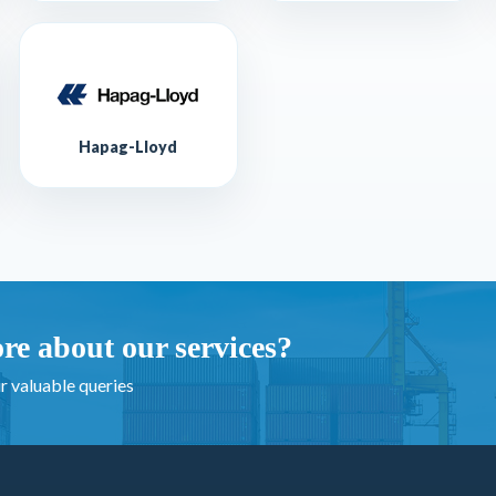
Hapag-Lloyd
re about our services?
r valuable queries