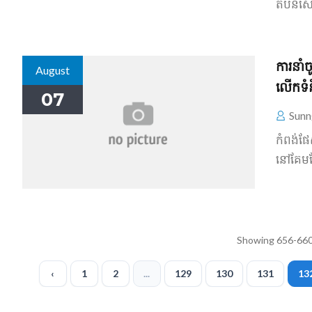
តំបន់​សេ
ការ​នា
August
លើកទំ
07
Sunn
កំពង់ផែ​
នៅគែម​
Showing 656-660
‹
1
2
...
129
130
131
13