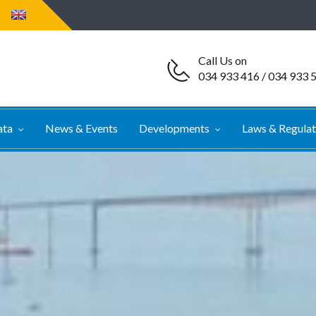
Call Us on
034 933 416 / 034 933 
ata
News & Events
Developments
Laws & Regula