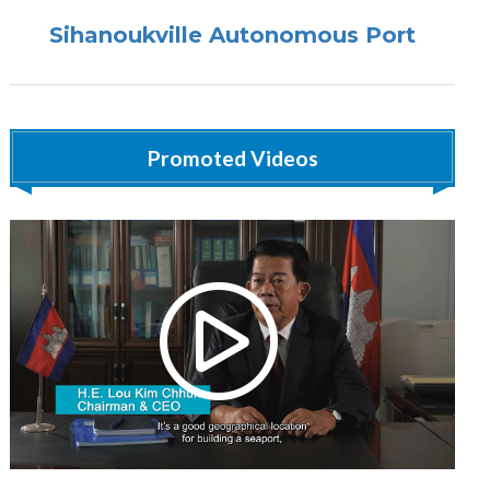
Sihanoukville Autonomous Port
Promoted Videos