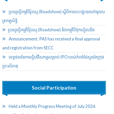
ប្រារព្ធ​ធ្វើ​កម្មវិធី​រ៉ូដ​សូ (Roadshow) ស្ដីពី​ការបោះ​ផ្សាយ​លក់​មូល​ប​
ត្រ​កម្មសិទ្ធិ​
​ប្រារព្ធ​ធ្វើ​កម្មវិធី​រ៉ូដ​សូ (Roadshow) និង​កម្មវិធី​ប៊ុក​បៀ​លឌីង
Announcement: PAS has received a final approval
and registration from SECC
លទ្ធផលនៃការធ្វើបរិវិសកម្មសម្រាប់​ IPO របស់កំពង់ផែ​ស្វយ័ត​ក្រុង
ព្រះសីហនុ
Social Participation
Held a Monthly Progress Meeting of July 2026