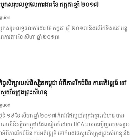
រជុំបូកសរុបលទ្ធផលការងារ ខែ កក្កដា ឆ្នាំ ២០១៧
guon
រជុំបូកសរុបលទ្ធផលការងារ ខែ កក្កដា ឆ្នាំ ២០១៧ និងលើកទិសដៅបន្ត
ពការងារ ខែ សីហា ឆ្នាំ ២០១៧
្ច​សិក្សា​​របស់​និស្សិត​កម្ពុជា​ អំពី​ភាព​រីកចំរើន ការអភិវឌ្ឍន៍ នៅ​
​ស្វយ័ត​ក្រុងព្រះសីហនុ
guon
​ថ្ងៃទី ១៩ ខែ សីហា ឆ្នាំ ២០១៧ កំពង់ផែ​ស្វយ័ត​ក្រុងព្រះសីហនុ បាន​
វាគមន៍​និស្សិត​កម្ពុជា ដែល​រៀបចំ​ដោយ JICA បាន​អញ្ជើញ​មក​ទស្សន
្សា​អំពី​ភាព​រីកចំរើន ការអភិវឌ្ឍន៍ នៅ​កំពង់ផែ​ស្វយ័ត​ក្រុងព្រះសីហនុ និង​