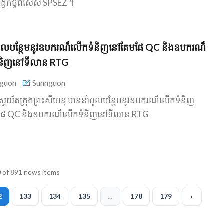
ដ្ឋកិច្ច​ពិសេស SPSEZ ។​
ំចូល​បន្ថែម​នូវ​ឧបករណ៏​លើកទំនិញ​នៅគែម​ផែ QC និង​ឧបករណ៏​
និញ​នៅ​ទីលាន RTG
guon
Sunnguon
ស្វយ័ត​ក្រុងព្រះសីហនុ បាន​នាំចូល​បន្ថែម​នូវ​ឧបករណ៏​លើកទំនិញ​
ផែ QC និង​ឧបករណ៏​លើកទំនិញ​នៅ​ទីលាន RTG
 of 891 news items
2
133
134
135
...
178
179
›