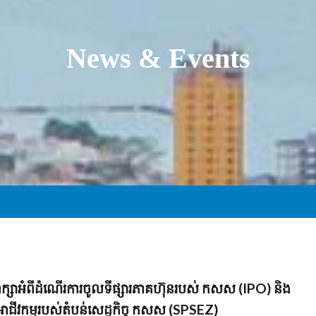
News & Events
ពិភាក្សាអំពីដំណើរការចូលទីផ្សារភាគហ៊ុនរបស់ កសស (IPO) និង
អាជីវកម្មរបស់តំបន់សេដ្ឋកិច្ច កសស (SPSEZ)