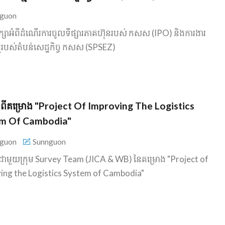
guon
ិភាក្សាអំពីដំណើរការចូលទីផ្សារភាគហ៊ុនរបស់ កសស (IPO) និងការងារ
្មរបស់តំបន់សេដ្ឋកិច្ច កសស (SPSEZ)
ប្រជុំ​ពី​គម្រោង "Project Of Improving The Logistics
m Of Cambodia"
guon
Sunnguon
្រជុំជាមួយក្រុម Survey Team (JICA & WB) នៃគម្រោង "Project of
ing the Logistics System of Cambodia"