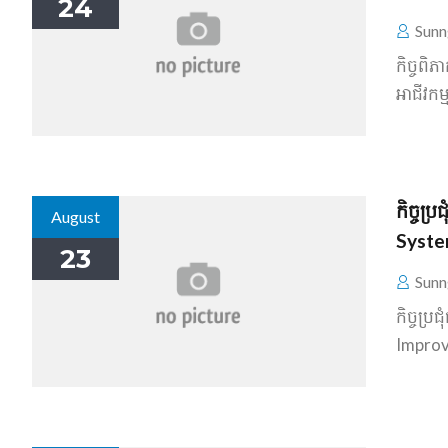
24
Sunn
កិច្ច​ព
អាជីវកម
កិច្ច​
August
Syste
23
Sunn
កិច្ច​ប
Improv