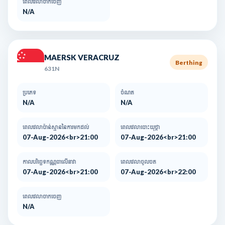
ពេលវេលាចាកចេញ
N/A
MAERSK VERACRUZ
Berthing
631N
ប្រភេទ
ចំណត
N/A
N/A
ពេលវេលាប៉ាន់ស្មាននៃការមកដល់​
ពេលវេលាបោះយុថ្កា
07-Aug-2026<br>21:00
07-Aug-2026<br>21:00
កាលបរិច្ឆេទកណ្ណធាលើនាវា
ពេលវេលាចូលចត
07-Aug-2026<br>21:00
07-Aug-2026<br>22:00
ពេលវេលាចាកចេញ
N/A