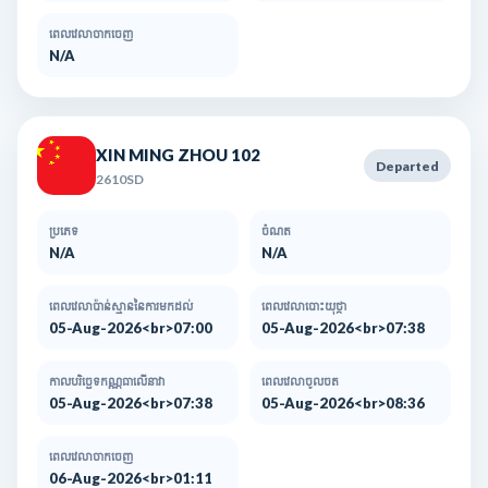
ពេលវេលាចាកចេញ
N/A
XIN MING ZHOU 102
Departed
2610SD
ប្រភេទ
ចំណត
N/A
N/A
ពេលវេលាប៉ាន់ស្មាននៃការមកដល់​
ពេលវេលាបោះយុថ្កា
05-Aug-2026<br>07:00
05-Aug-2026<br>07:38
កាលបរិច្ឆេទកណ្ណធាលើនាវា
ពេលវេលាចូលចត
05-Aug-2026<br>07:38
05-Aug-2026<br>08:36
ពេលវេលាចាកចេញ
06-Aug-2026<br>01:11