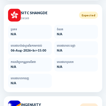
SITC SHANGDE
Expected
2616S
ប្រភេទ
ចំណត
N/A
N/A
ពេលវេលាប៉ាន់ស្មាននៃការមកដល់​
ពេលវេលាបោះយុថ្កា
06-Aug-2026<br>15:00
N/A
កាលបរិច្ឆេទកណ្ណធាលើនាវា
ពេលវេលាចូលចត
N/A
N/A
ពេលវេលាចាកចេញ
N/A
INGENUITY