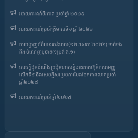
របាយការណ៍ចីរភាព ប្រចាំឆ្នាំ ២០២៥
របាយការណ៍​​ប្រចាំ​ត្រីមាសទី១ ឆ្នាំ ២០២៦
ការបង្ហាញព័ត៌មានទាន់ពេល(១២ ឧសភា ២០២៦) ទាក់ទង
នឹង ចំណេញឬខាត(ទម្រង់ ង.១)
សេចក្តីជូនដំណឹង ប្រជុំមហាសន្និបាតភាគហ៊ុនិកសាមញ្ញ
លើកទី៩ និងសេចក្តីសម្រេចការបែងចែកភាគលាភប្រចាំ
ឆ្នាំ២០២៥​
របាយការណ៍​​ប្រចាំ​ឆ្នាំ ២០២៥