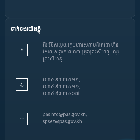
ទាក់ទងយើងខ្ញុំ
តិរៈវិថីសម្តេចអគ្គមហាសេនាបតីតេជោ ហ៊ុន
សែន, សង្កាត់លេខ៣, ក្រុងព្រះសីហនុ, ខេត្ត
ព្រះសីហនុ
០៣៤ ៩៣៣ ៤១៦,
០៣៤ ៩៣៣ ៥១១,
០៣៤ ៩៣៣ ៥០៧
pasinfo@pas.gov.kh,
spsez@pas.gov.kh