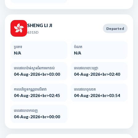
SHENG LI JI
Departed
631SD
ប្រភេទ
ចំណត
N/A
N/A
ពេលវេលាប៉ាន់ស្មាននៃការមកដល់​
ពេលវេលាបោះយុថ្កា
04-Aug-2026<br>03:00
04-Aug-2026<br>02:40
កាលបរិច្ឆេទកណ្ណធាលើនាវា
ពេលវេលាចូលចត
04-Aug-2026<br>02:45
04-Aug-2026<br>03:54
ពេលវេលាចាកចេញ
04-Aug-2026<br>00:00