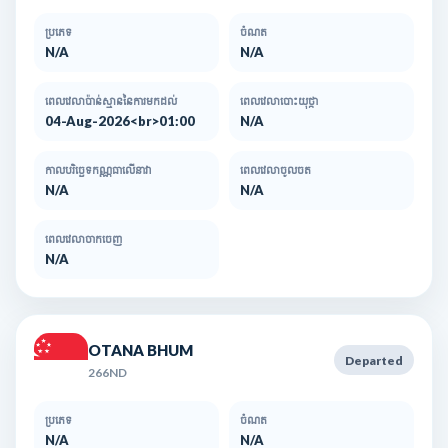
ប្រភេទ
ចំណត
N/A
N/A
ពេលវេលាប៉ាន់ស្មាននៃការមកដល់​
ពេលវេលាបោះយុថ្កា
04-Aug-2026<br>01:00
N/A
កាលបរិច្ឆេទកណ្ណធាលើនាវា
ពេលវេលាចូលចត
N/A
N/A
ពេលវេលាចាកចេញ
N/A
OTANA BHUM
Departed
266ND
ប្រភេទ
ចំណត
N/A
N/A