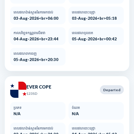
ពេលវេលាប៉ាន់ស្មាននៃការមកដល់​
ពេលវេលាបោះយុថ្កា
03-Aug-2026<br>06:00
03-Aug-2026<br>05:18
កាលបរិច្ឆេទកណ្ណធាលើនាវា
ពេលវេលាចូលចត
04-Aug-2026<br>23:44
05-Aug-2026<br>00:42
ពេលវេលាចាកចេញ
05-Aug-2026<br>20:30
EVER COPE
Departed
123SD
ប្រភេទ
ចំណត
N/A
N/A
ពេលវេលាប៉ាន់ស្មាននៃការមកដល់​
ពេលវេលាបោះយុថ្កា