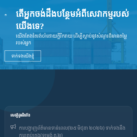
តើអ្នកចង់ដឹងបន្ថែមអំពីសេវាកម្មរបស់
យើងទេ?
យើងតែងតែរង់ចាំដោយក្ដីរីករាយ ដើម្បីស្តាប់នូវ​សំណួរដ៏​មានតម្លៃ
របស់អ្នក
ទាក់ទងយើងខ្ញុំ
សេចក្ដីជូនដំណឹង
ការបង្ហាញព័ត៌មានទាន់ពេល(២៥ មិថុនា ២០២៦) ទាក់ទងនឹង
ការគ្រប់គ្រង(ទម្រង់ គ.២)