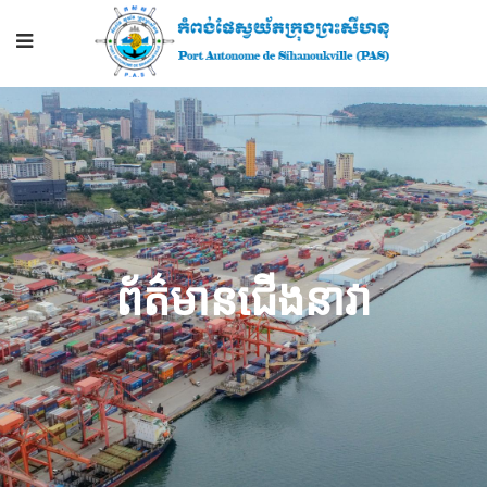
ព័ត៌មានជើងនាវា