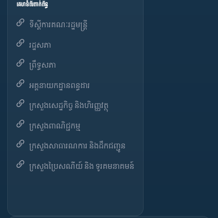
គេហទំព័រពាក់ព័ន្ធ
ទីស្តីការគណៈរដ្ឋមន្ត្រី
រដ្ឋសភា
ព្រឹទ្ធសភា
អគ្គនាយកដ្ឋានពន្ធដារ
ក្រសួងសេដ្ឋកិច្ច និងហិរញ្ញវត្ថុ
ក្រសួងពាណិជ្ជកម្ម
ក្រសួងសាធារណការ និងដឹកជញ្ជូន
ក្រសួងប្រៃសណីយ៍ និង ទូរគមនាគមន៍