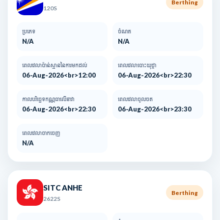
Berthing
120S
ប្រភេទ
ចំណត
N/A
N/A
ពេលវេលាប៉ាន់ស្មាននៃការមកដល់​
ពេលវេលាបោះយុថ្កា
06-Aug-2026<br>12:00
06-Aug-2026<br>22:30
កាលបរិច្ឆេទកណ្ណធាលើនាវា
ពេលវេលាចូលចត
06-Aug-2026<br>22:30
06-Aug-2026<br>23:30
ពេលវេលាចាកចេញ
N/A
SITC ANHE
Berthing
2622S