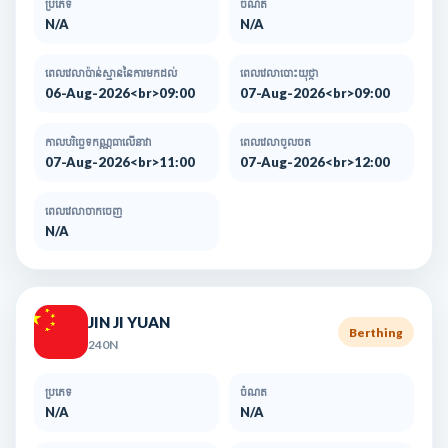
ប្រភេទ
ចំណត
N/A
N/A
ពេលវេលាប៉ាន់ស្មាននៃការមកដល់​
ពេលវេលាបោះយុថ្កា
06-Aug-2026<br>09:00
07-Aug-2026<br>09:00
កាលបរិច្ឆេទកណ្ណធាលើនាវា
ពេលវេលាចូលចត
07-Aug-2026<br>11:00
07-Aug-2026<br>12:00
ពេលវេលាចាកចេញ
N/A
JIN JI YUAN
Berthing
240N
ប្រភេទ
ចំណត
N/A
N/A