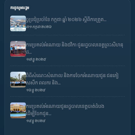
ការចូលរួមសង្គម
ច្ចប្រជុំប្រចាំខែ កក្កដា ឆ្នាំ ២០២៦ ស្តីពីការត្រួត...
៣១ កក្កដា ២០២៦
ការប្រគល់អំណោយ និងថវិកា ជូនរដ្ឋបាលខេត្តព្រះសីហនុ
ដ...
១៧ ធ្នូ ២០២៥
ពិធីសំណេះសំណាល និងការចែកអំណោយជូន ជនភៀ
សសឹក ពលករ និង...
១៦ ធ្នូ ២០២៥
ការប្រគល់អំណោយជូនរដ្ឋបាលខេត្តបាត់ដំបង
ដើម្បីចែកជូន...
១៥ ធ្នូ ២០២៥