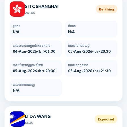
SITC SHANGHAI
Berthing
2616S
ប្រភេទ
ចំណត
N/A
N/A
ពេលវេលាប៉ាន់ស្មាននៃការមកដល់​
ពេលវេលាបោះយុថ្កា
04-Aug-2026<br>01:30
05-Aug-2026<br>20:30
កាលបរិច្ឆេទកណ្ណធាលើនាវា
ពេលវេលាចូលចត
05-Aug-2026<br>20:30
05-Aug-2026<br>21:30
ពេលវេលាចាកចេញ
N/A
LI DA WANG
Expected
003S