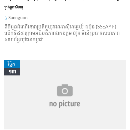
ក្រុងព្រះសីហនុ
Sunnguon
ពិធីជូនដំណើរនាវាប្រតិភូយុវជនអាស៊ីអាគ្នេយ៍-ជប៉ុន (SSEAYP)
លើកទី៤៤ ក្រោមអធិបតីភាពឯកឧត្តម ហ៊ុន ម៉ានី ប្រធានសហភាព
សហព័ន្ធយុវជនកម្ពុជា
វិច្ឆិកា
១៣