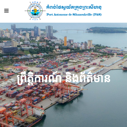
ព្រឹត្តិការណ៍ និងព័ត៌មាន