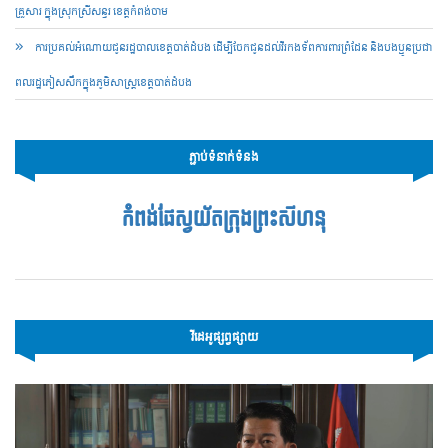
គ្រួសារ ក្នុងស្រុកស្រីសន្ធរ ខេត្តកំពង់ចាម
ការប្រគល់អំណោយជូនរដ្ឋបាលខេត្តបាត់ដំបង ដើម្បីចែកជូនដល់វីរកងទ័ពការពារព្រំដែន និងបងប្អូនប្រជា
ពលរដ្ឋភៀសសឹកក្នុងភូមិសាស្ត្រខេត្តបាត់ដំបង
ភ្ជាប់ទំនាក់ទំនង
កំពង់ផែស្វយ័តក្រុងព្រះសីហនុ
វីដេអូផ្សព្វផ្សាយ