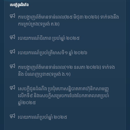
សេចក្ដីជូនដំណឹង
ការបង្ហាញព័ត៌មានទាន់ពេល(២៥ មិថុនា ២០២៦) ទាក់ទងនឹង
ការគ្រប់គ្រង(ទម្រង់ គ.២)
របាយការណ៍ចីរភាព ប្រចាំឆ្នាំ ២០២៥
របាយការណ៍​​ប្រចាំ​ត្រីមាសទី១ ឆ្នាំ ២០២៦
ការបង្ហាញព័ត៌មានទាន់ពេល(១២ ឧសភា ២០២៦) ទាក់ទង
នឹង ចំណេញឬខាត(ទម្រង់ ង.១)
សេចក្តីជូនដំណឹង ប្រជុំមហាសន្និបាតភាគហ៊ុនិកសាមញ្ញ
លើកទី៩ និងសេចក្តីសម្រេចការបែងចែកភាគលាភប្រចាំ
ឆ្នាំ២០២៥​
របាយការណ៍​​ប្រចាំ​ឆ្នាំ ២០២៥