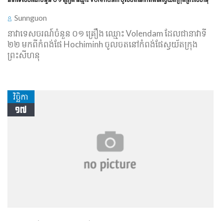
Sunnguon
នាវាទេសចរណ៍ចំនួន ០១ គ្រឿង ឈ្មោះ Volendam ដែលជានាវាទី
២២ មកពីកំពង់ផែ Hochiminh ចូលចតនៅកំពង់ផែស្វយ័តក្រុង
ព្រះសីហនុ
វិច្ឆិកា
១៧