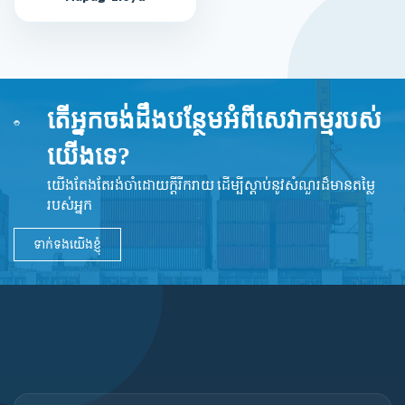
តើអ្នកចង់ដឹងបន្ថែមអំពីសេវាកម្មរបស់
យើងទេ?
យើងតែងតែរង់ចាំដោយក្ដីរីករាយ ដើម្បីស្តាប់នូវ​សំណួរដ៏​មានតម្លៃ
របស់អ្នក
ទាក់ទងយើងខ្ញុំ