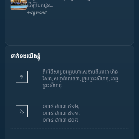
ដើម្បីចែកជូន...
១៥ ធ្នូ ២០២៥
ទាក់ទងយើងខ្ញុំ
តិរៈវិថីសម្តេចអគ្គមហាសេនាបតីតេជោ ហ៊ុន
សែន, សង្កាត់លេខ៣, ក្រុងព្រះសីហនុ, ខេត្ត
ព្រះសីហនុ
០៣៤ ៩៣៣ ៤១៦,
០៣៤ ៩៣៣ ៥១១,
០៣៤ ៩៣៣ ៥០៧