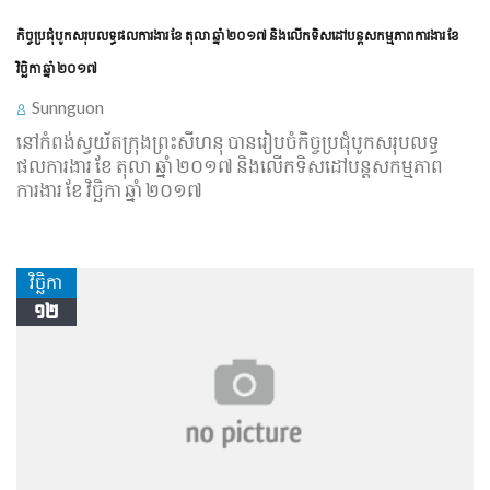
កិច្ចប្រជុំបូកសរុបលទ្ធផលការងារ ខែ តុលា ឆ្នាំ ២០១៧ និងលើកទិសដៅបន្តសកម្មភាពការងារ ខែ
វិច្ឆិកា ឆ្នាំ ២០១៧
Sunnguon
នៅកំពង់ស្វយ័តក្រុងព្រះសីហនុ បានរៀបចំកិច្ចប្រជុំបូកសរុបលទ្ធ
ផលការងារ ខែ តុលា ឆ្នាំ ២០១៧ និងលើកទិសដៅបន្តសកម្មភាព
ការងារ ខែ វិច្ឆិកា ឆ្នាំ ២០១៧
វិច្ឆិកា
១២