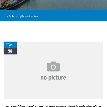
ទំព័រដើម
ព្រឹត្តិការណ៍ និងព័ត៌មាន
វិច្ឆិកា
១៩
នាវាទេសចរណ៍ចំនួន ០១ គ្រឿង ឈ្មោះ Volendam ចូលចតនៅកំពង់ផែស្វយ័តក្រុងព្រះសីហនុ