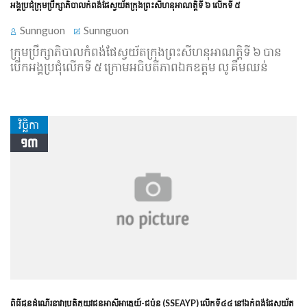
​អង្គប្រជុំ​ក្រុមប្រឹក្សាភិបាល​កំពង់​ផែ​ស្វយ័ត​ក្រុងព្រះសីហនុ​អាណត្តិ​ទី ៦ ​លើក​ទី ៥
Sunnguon
Sunnguon
ក្រុមប្រឹក្សាភិបាល​កំពង់​ផែ​ស្វយ័ត​ក្រុងព្រះសីហនុ​អាណត្តិ​ទី ៦ បាន​
បើក​អង្គប្រជុំ​លើក​ទី ៥ ក្រោម​អធិបតីភាព​ឯកឧត្ដម លូ គឹមឈន់
វិច្ឆិកា
១៣
ពិធីជូនដំណើរនាវាប្រតិភូយុវជនអាស៊ីអាគ្នេយ៍-ជប៉ុន (SSEAYP) លើកទី៤៤ នៅឯកំពង់ផែស្វយ័ត