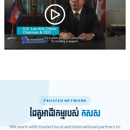
TRUSTED NETWORK
ដៃគូអាជីវកម្មរបស់
កសស
We work with trusted local and international partners to