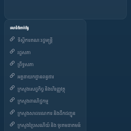
គេហទំព័រពាក់ព័ន្ធ
ទីស្តីការគណៈរដ្ឋមន្ត្រី
រដ្ឋសភា
ព្រឹទ្ធសភា
អគ្គនាយកដ្ឋានពន្ធដារ
ក្រសួងសេដ្ឋកិច្ច និងហិរញ្ញវត្ថុ
ក្រសួងពាណិជ្ជកម្ម
ក្រសួងសាធារណការ និងដឹកជញ្ជូន
ក្រសួងប្រៃសណីយ៍ និង ទូរគមនាគមន៍