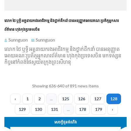
លោក ថៃ ឬ​ទ្ធី អគ្គនាយករង​អាជីវកម្ម និង​ថ្នាក់ដឹកនាំ បានអនុញ្ញាត​អោយ​គណៈ​ប្រតិភូ​អ្នកសារ
ព័ត៌មាន ហុងកុង​ប្រទេស​ចិន
Sunnguon
Sunnguon
លោក ថៃ ឬ​ទ្ធី អគ្គនាយករង​អាជីវកម្ម និង​ថ្នាក់ដឹកនាំ បានអនុញ្ញាត​
អោយ​គណៈ​ប្រតិភូ​អ្នកសារព័ត៌មាន ហុងកុង​ប្រទេស​ចិន មក​ទស្សន
កិច្ច​នៅ​កំពង់ផែ​ស្វយ័ត​ក្រុងព្រះសីហនុ
Showing 636-640 of 891 news items
‹
1
2
...
125
126
127
128
129
130
131
...
178
179
›
សេចក្ដីជូនដំណឹង