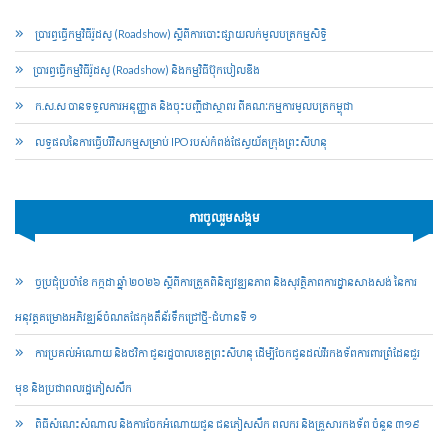
ប្រារព្ធ​ធ្វើ​កម្មវិធី​រ៉ូដ​សូ (Roadshow) ស្ដីពី​ការបោះ​ផ្សាយ​លក់​មូល​ប​ត្រ​កម្មសិទ្ធិ​
​ប្រារព្ធ​ធ្វើ​កម្មវិធី​រ៉ូដ​សូ (Roadshow) និង​កម្មវិធី​ប៊ុក​បៀ​លឌីង
ក​.​ស​.​ស បាន​ទទួល​ការអនុញ្ញាត និង​ចុះបញ្ជី​ជា​ស្ថាពរ ពី​គណៈកម្មកា​រមូល​បត្រកម្ពុជា
លទ្ធផលនៃការធ្វើបរិវិសកម្មសម្រាប់​ IPO របស់កំពង់ផែ​ស្វយ័ត​ក្រុងព្រះសីហនុ
ការចូលរួមសង្គម
ច្ចប្រជុំប្រចាំខែ កក្កដា ឆ្នាំ ២០២៦ ស្តីពីការត្រួតពិនិត្យវឌ្ឍនភាព និងសុវត្ថិភាពការដ្ឋានសាងសង់ នៃការ
អនុវត្តគម្រោងអភិវឌ្ឍន៍ចំណតផែកុងតឺន័រទឹកជ្រៅថ្មី-ជំហានទី ១
ការប្រគល់អំណោយ និងថវិកា ជូនរដ្ឋបាលខេត្តព្រះសីហនុ ដើម្បីចែកជូនដល់វីរកងទ័ពការពារព្រំដែនជួរ
មុខ និងប្រជាពលរដ្ឋភៀសសឹក
ពិធីសំណេះសំណាល និងការចែកអំណោយជូន ជនភៀសសឹក ពលករ និងគ្រួសារកងទ័ព ចំនួន ៣១៩