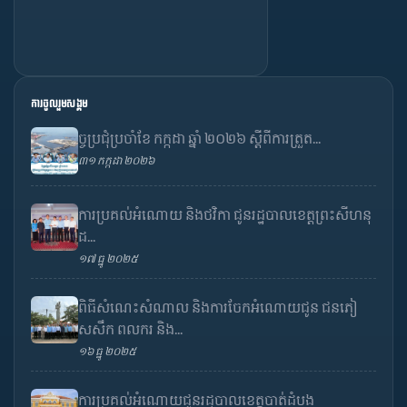
ការចូលរួមសង្គម
ច្ចប្រជុំប្រចាំខែ កក្កដា ឆ្នាំ ២០២៦ ស្តីពីការត្រួត...
៣១ កក្កដា ២០២៦
ការប្រគល់អំណោយ និងថវិកា ជូនរដ្ឋបាលខេត្តព្រះសីហនុ
ដ...
១៧ ធ្នូ ២០២៥
ពិធីសំណេះសំណាល និងការចែកអំណោយជូន ជនភៀ
សសឹក ពលករ និង...
១៦ ធ្នូ ២០២៥
ការប្រគល់អំណោយជូនរដ្ឋបាលខេត្តបាត់ដំបង